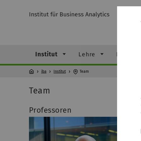
Institut für Business Analytics
Institut
Lehre
Forschu
iba
Institut
Team
Team
Professoren