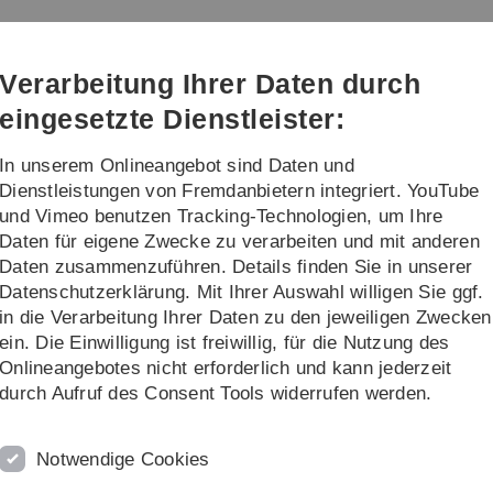
Direkt
Direkt
Direkt
Direkt
Direkt
zur
zum
zum
zur
zur
Hauptnavigation
Inhalt
Funktionsmenü
Fußleiste
Suche
Verarbeitung Ihrer Daten durch
(Sprache,
Drucken,
eingesetzte Dienstleister:
Social
Media)
In unserem Onlineangebot sind Daten und
ng
Transfer
Dienstleistungen von Fremdanbietern integriert. YouTube
und Vimeo benutzen Tracking-Technologien, um Ihre
Daten für eigene Zwecke zu verarbeiten und mit anderen
Daten zusammenzuführen. Details finden Sie in unserer
Datenschutzerklärung. Mit Ihrer Auswahl willigen Sie ggf.
in die Verarbeitung Ihrer Daten zu den jeweiligen Zwecken
ein. Die Einwilligung ist freiwillig, für die Nutzung des
Onlineangebotes nicht erforderlich und kann jederzeit
durch Aufruf des Consent Tools widerrufen werden.
Notwendige Cookies