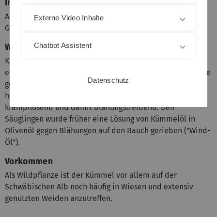
Innerliche Anwendung
Appetitlosigkeit, Verdauungsstörungen,
Externe Video Inhalte
Gallenbeschwerden
Chatbot Assistent
Wissenswertes
Kümmelfrüchte werden in unserer Küche oft als Gewürz
eingesetzt. Die Früchte werden vor der vollständigen Reife
Datenschutz
geerntet, da dann der Gehalt an ätherischem Öl am
höchsten ist. Im Magen-Darm-Trakt wirkt Kümmel
krampflösend und damit blähungstreibend. Den
Säuglingen wurde früher eine Lösung von Kümmelöl in
Olivenöl gegen Blähungen auf den Bauch gerieben ("Wind-
Öl").
Vorkommen
Als Wildpflanze ist der Kümmel vor allem auf der
Schwäbischen Alb noch häufig in Wiesen und extensiv
genutzten Weiden anzutreffen.