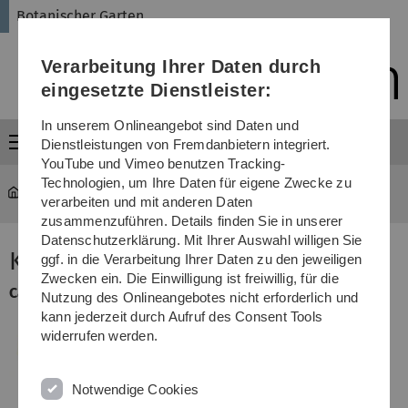
Direkt
Direkt
Direkt
Direkt
Direkt
Botanischer Garten
zur
zum
zum
zur
zur
Hauptnavigation
Inhalt
Funktionsmenü
Fußleiste
Suche
Verarbeitung Ihrer Daten durch
(Sprache,
Drucken,
eingesetzte Dienstleister:
Social
Media)
In unserem Onlineangebot sind Daten und
Menü
Dienstleistungen von Fremdanbietern integriert.
YouTube und Vimeo benutzen Tracking-
Technologien, um Ihre Daten für eigene Zwecke zu
garten
...
Carum carvi
verarbeiten und mit anderen Daten
zusammenzuführen. Details finden Sie in unserer
Datenschutzerklärung. Mit Ihrer Auswahl willigen Sie
Kümmel
ggf. in die Verarbeitung Ihrer Daten zu den jeweiligen
Zwecken ein. Die Einwilligung ist freiwillig, für die
Carum carvi
(
Apiaceae
)
Nutzung des Onlineangebotes nicht erforderlich und
kann jederzeit durch Aufruf des Consent Tools
widerrufen werden.
Notwendige Cookies