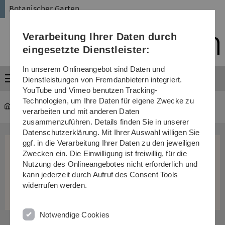
Direkt
Direkt
Direkt
Direkt
Direkt
Botanischer Garten
zur
zum
zum
zur
zur
Hauptnavigation
Inhalt
Funktionsmenü
Fußleiste
Suche
Verarbeitung Ihrer Daten durch
(Sprache,
Drucken,
eingesetzte Dienstleister:
Social
Media)
In unserem Onlineangebot sind Daten und
Menü
Dienstleistungen von Fremdanbietern integriert.
YouTube und Vimeo benutzen Tracking-
Technologien, um Ihre Daten für eigene Zwecke zu
garten
...
Lernreise durch den Garten
verarbeiten und mit anderen Daten
zusammenzuführen. Details finden Sie in unserer
Datenschutzerklärung. Mit Ihrer Auswahl willigen Sie
ggf. in die Verarbeitung Ihrer Daten zu den jeweiligen
Zwecken ein. Die Einwilligung ist freiwillig, für die
Nutzung des Onlineangebotes nicht erforderlich und
kann jederzeit durch Aufruf des Consent Tools
widerrufen werden.
Notwendige Cookies