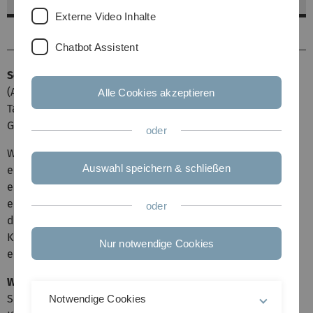
Externe Video Inhalte
Anmelde- und Buchungsbedingungen
Chatbot Assistent
Sommer-Ferienbetreuung im Botanischen Garten Ulm
(Alter 6 - 10 Jahre)
Alle Cookies akzeptieren
Taucht mit uns ein in eine spannende Zeitreise durch die
Geschichte der Menschheit!
oder
Wir versetzen uns in die rätselhafte Altsteinzeit,
Auswahl speichern & schließen
entdecken die geheimnisvolle Zeit der alten Ägypter, und
erleben die heroische Ritterzeit. Im Ferienprogramm
erkunden wir gemeinsam, wie sich der Mensch im Laufe
oder
der Jahrtausende verändert hat. Mit Spiel, Spaß und
Kreativität reisen wir durch vergangene Zeiten und
Nur notwendige Cookies
erleben Geschichte hautnah.
Was erwartet euch?
Spannende Entdeckungstouren
Notwendige Cookies