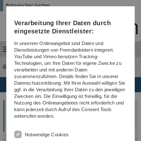
Direkt
Direkt
Direkt
Direkt
Direkt
Botanischer Garten
zur
zum
zum
zur
zur
Hauptnavigation
Inhalt
Funktionsmenü
Fußleiste
Suche
Verarbeitung Ihrer Daten durch
(Sprache,
Drucken,
eingesetzte Dienstleister:
Social
Media)
In unserem Onlineangebot sind Daten und
Menü
Dienstleistungen von Fremdanbietern integriert.
YouTube und Vimeo benutzen Tracking-
Technologien, um Ihre Daten für eigene Zwecke zu
garten
...
Ferienbetreuung
verarbeiten und mit anderen Daten
zusammenzuführen. Details finden Sie in unserer
Datenschutzerklärung. Mit Ihrer Auswahl willigen Sie
ggf. in die Verarbeitung Ihrer Daten zu den jeweiligen
Zwecken ein. Die Einwilligung ist freiwillig, für die
Nutzung des Onlineangebotes nicht erforderlich und
Anmeldefrist bis Mittwoch, 01.07.26
kann jederzeit durch Aufruf des Consent Tools
widerrufen werden.
Anmeldung direkt
hier
möglich!
Notwendige Cookies
Bitte beachten Sie unsere Buchungsbedingungen