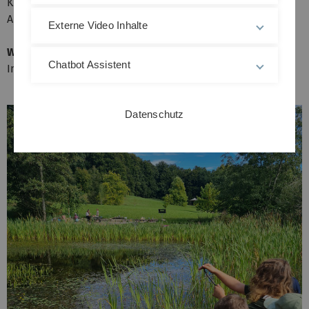
Kreative Bastelaktionen
Abenteuer im Grünen
Externe Video Inhalte
Wo?
Chatbot Assistent
Im Botanischen Garten der Universität Ulm
Datenschutz