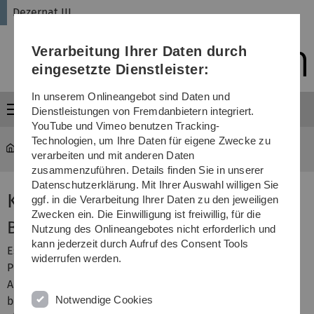
Direkt
Direkt
Direkt
Direkt
Direkt
Dezernat III
zur
zum
zum
zur
zur
Hauptnavigation
Inhalt
Funktionsmenü
Fußleiste
Suche
Verarbeitung Ihrer Daten durch
(Sprache,
Drucken,
eingesetzte Dienstleister:
Social
Media)
In unserem Onlineangebot sind Daten und
Menü
Dienstleistungen von Fremdanbietern integriert.
YouTube und Vimeo benutzen Tracking-
Technologien, um Ihre Daten für eigene Zwecke zu
Verwaltung
...
Koordinationsstelle BEM
verarbeiten und mit anderen Daten
zusammenzuführen. Details finden Sie in unserer
Datenschutzerklärung. Mit Ihrer Auswahl willigen Sie
Koordinationsstelle BEM
ggf. in die Verarbeitung Ihrer Daten zu den jeweiligen
Zwecken ein. Die Einwilligung ist freiwillig, für die
BEM - Verfahren im Überblick
Nutzung des Onlineangebotes nicht erforderlich und
kann jederzeit durch Aufruf des Consent Tools
Es ist ein gemeinsames Ziel der Dienststelle, des
widerrufen werden.
Personalrats und der Schwerbehindertenvertretung
Arbeitsunfähigkeiten von Beschäftigten zu überwinden
Notwendige Cookies
bzw. erneuter Arbeitsunfähigkeit vorzubeugen sowie