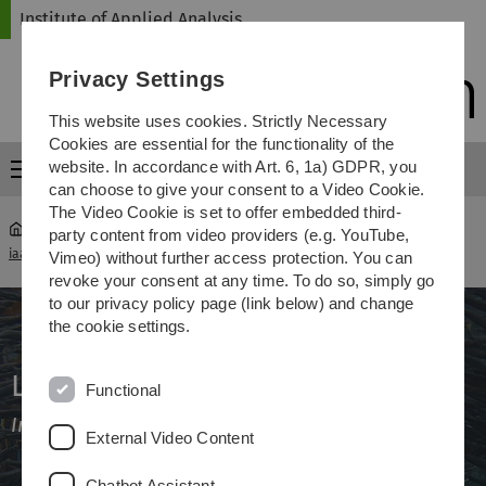
Skip
Skip
Skip
Skip
Institute of Applied Analysis
to
to
to
to
main
content
footer
search
Privacy Settings
navigation
This website uses cookies. Strictly Necessary
Cookies are essential for the functionality of the
website. In accordance with Art. 6, 1a) GDPR, you
Menu
can choose to give your consent to a Video Cookie.
The Video Cookie is set to offer embedded third-
party content from video providers (e.g. YouTube,
iaa
...
Von Schwärmen und kollektivem Verhalten (LAWi)
Vimeo) without further access protection. You can
revoke your consent at any time. To do so, simply go
to our privacy policy page (link below) and change
the cookie settings.
Langer Abend der Wissenschaft
Functional
Institut für Angewandte Analysis
External Video Content
Chatbot Assistant