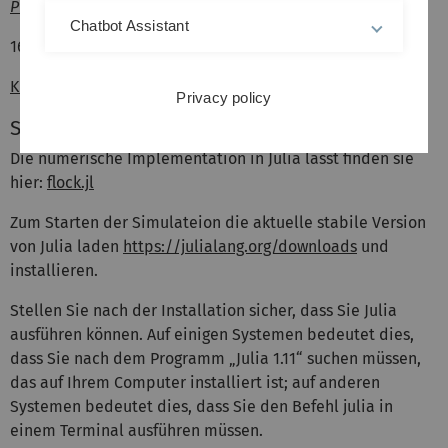
Prof. Dr. André Schlichting
Chatbot Assistant
16:15 - 17:00 Uhr Hörsaal 1 Vortrag
Klicken Sie hier für die Vortragsfolien
Privacy policy
Simulation selbst durchführen
Die numerische Implementation in Julia lässt finden sie
hier:
flock.jl
Zum Starten der Simulateion die aktuelle stabile Version
von Julia laden
https://julialang.org/downloads
und
installieren.
Stellen Sie nach der Installation sicher, dass Sie Julia
ausführen können. Auf einigen Systemen bedeutet dies,
dass Sie nach dem Programm „Julia 1.11“ suchen müssen,
das auf Ihrem Computer installiert ist; auf anderen
Systemen bedeutet dies, dass Sie den Befehl julia in
einem Terminal ausführen müssen.