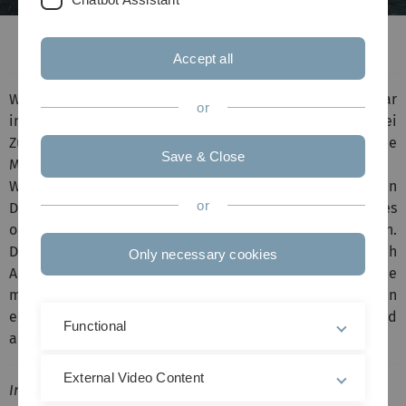
Von Schwärmen und kollektivem Verhalten
Accept all
Wie aus der Dynamik vieler Individuen scheinbar
or
intelligentes Verhalten entsteht, kann man gut bei
Zugvögeln oder Fischschwärmen beobachten. Welche
Save & Close
Mathematik steckt dahinter?
Wir beschäftigen uns damit, wie aus der komplexen
or
Dynamik einer Vielzahl von Individuen, ein geordnetes
oder scheinbar intelligentes Verhalten entstehen kann.
Dies kann gut bei Zugvögeln, Fischschulen oder auch
Only necessary cookies
Ameisenvölkern beobachtet werden. Wir wollen die
mathematischen Mechanismen hinter diesem Phänomen
ergründen, um ein geeignetes Modell numerisch und
Functional
analytisch zu untersuchen.
External Video Content
Institut für Angewandte Analysis