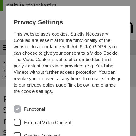
Skip
Skip
Skip
Skip
Institute of Stochastics
to
to
to
to
main
content
footer
search
Privacy Settings
navigation
This website uses cookies. Strictly Necessary
Cookies are essential for the functionality of the
website. In accordance with Art. 6, 1a) GDPR, you
Menu
can choose to give your consent to a Video Cookie.
The Video Cookie is set to offer embedded third-
party content from video providers (e.g. YouTube,
Institute of
Forschungsseminar Stochastische
Vimeo) without further access protection. You can
...
Stochastics
Geometrie
revoke your consent at any time. To do so, simply go
to our privacy policy page (link below) and change
the cookie settings.
Forschungsseminar
Stochastische Geometrie und
Functional
räumliche Statistik
External Video Content
Seminarleiter
Chatbot Assistant