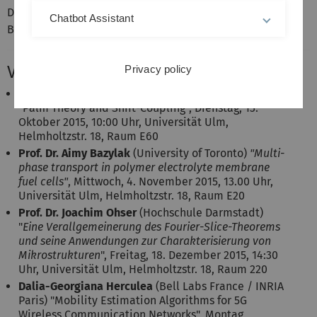
Diplomanden und Masterstudenten im stochastischen
Chatbot Assistant
Bereich, Doktoranden
Vorträge
Privacy policy
Prof. Dr. Hermann Thorisson
(University of Iceland)
"Palm Theory and Shift-Coupling", Dienstag, 13.
Oktober 2015, 10:00 Uhr, Universität Ulm,
Helmholtzstr. 18, Raum E60
Prof. Dr. Aimy Bazylak
(University of Toronto)
"Multi-
phase transport in polymer electrolyte membrane
fuel cells"
, Mittwoch, 4. November 2015, 13.00 Uhr,
Universität Ulm, Helmholtzstr. 18, Raum E20
Prof. Dr. Joachim Ohser
(Hochschule Darmstadt)
"
Eine Verallgemeinerung des Fourier-Slice-Theorems
und seine Anwendungen zur Charakterisierung von
Mikrostrukturen
", Freitag, 18. Dezember 2015, 14:30
Uhr, Universität Ulm, Helmholtzstr. 18, Raum 220
Dalia-Georgiana Herculea
(Bell Labs France / INRIA
Paris) "Mobility Estimation Algorithms for 5G
Wireless Communication Networks", Montag,