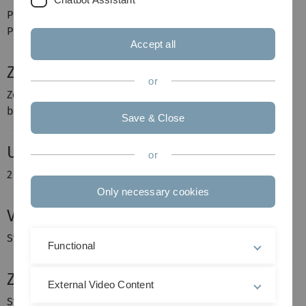
Prof. Dr. Volker Schmidt
Prof. Dr. Evgeny Spodarev
Accept all
Zeit und Ort
or
Zeit und Ort der Vorträge werden jeweils separat
bekanntgegeben (siehe unten).
Save & Close
Umfang
or
2 Semesterwochenstunden
Only necessary cookies
Voraussetzungen
Stochastik-Vorlesungen
Functional
Zielgruppe
External Video Content
Studenten im Haupt- bzw. Masterstudium, insbesondere