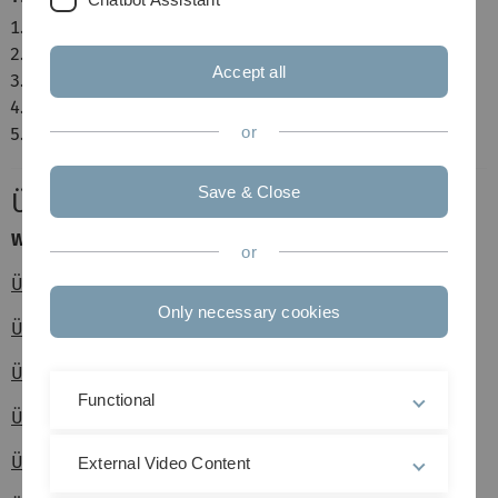
Einführung in die WR
Parameterschätzer
Accept all
Konfidenzintervalle
Hypothesentests
or
Lineare Regression
Save & Close
Übungsblätter
WS 13/14
or
Übungsblatt 1
Only necessary cookies
Übungsblatt 2
Übungsblatt 3
Functional
Übungsblatt 4
Übungsblatt 5
External Video Content