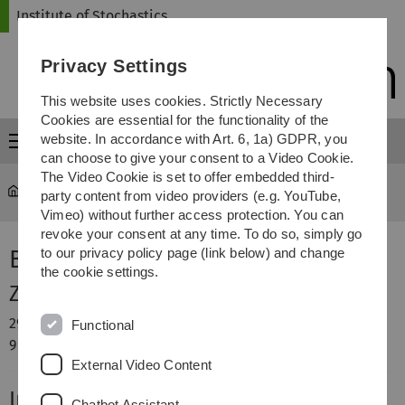
Skip
Skip
Skip
Skip
Institute of Stochastics
to
to
to
to
main
content
footer
search
Privacy Settings
navigation
This website uses cookies. Strictly Necessary
Cookies are essential for the functionality of the
website. In accordance with Art. 6, 1a) GDPR, you
Menu
can choose to give your consent to a Video Cookie.
The Video Cookie is set to offer embedded third-
Institute of Stochastics
...
Brush Up Stochastik
party content from video providers (e.g. YouTube,
Vimeo) without further access protection. You can
revoke your consent at any time. To do so, simply go
Brush Up Stochastik
to our privacy policy page (link below) and change
the cookie settings.
Zeit und Ort
29.09.2015 - 09.10.2015
Functional
9 - 12 Uhr, He22 Raum E18
External Video Content
Inhalte
Chatbot Assistant