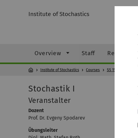
Institute of Stochastics
Overview
Staff
Research
Institute of Stochastics
Courses
SS 15
Stoch
Stochastik I
Veranstalter
Dozent
Prof. Dr. Evgeny Spodarev
Übungsleiter
Dipl. Math. Stefan Roth