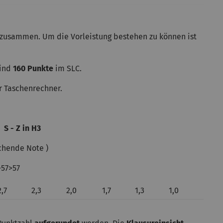
 zusammen. Um die Vorleistung bestehen zu können ist
sind
160 Punkte
im SLC.
 Taschenrechner.
,
S - Z in H3
echende Note )
-57>57
2,7
2,3
2,0
1,7
1,3
1,0