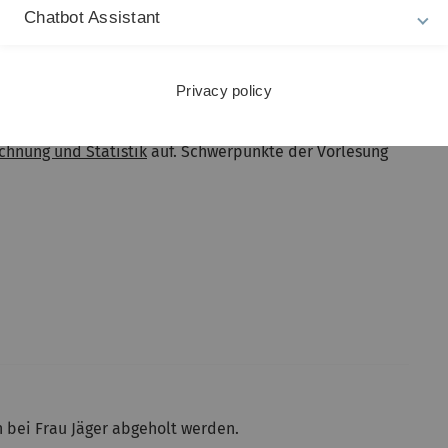
Chatbot Assistant
thematik, Lehramt Mathematik
Privacy policy
sche Methoden der Statistik. Sie baut unmittelbar auf
chnung und Statistik
auf. Schwerpunkte der Vorlesung
n bei Frau Jäger abgeholt werden.