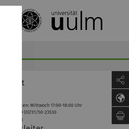
ontakt
Dozent
Sprechzeiten: Mittwoch 17:00-18:00 Uhr
Phone: +49 (0)731/50-23530
Homepage
bungsleiter