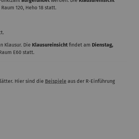
Punktzahl
aufgerundet
werden. Die
Klausureinsicht
n Raum 120, Heho 18 statt.
t.
n Klausur. Die
Klausureinsicht
findet am
Dienstag,
 Raum E60 statt.
ätter. Hier sind die
Beispiele
aus der R-Einführung