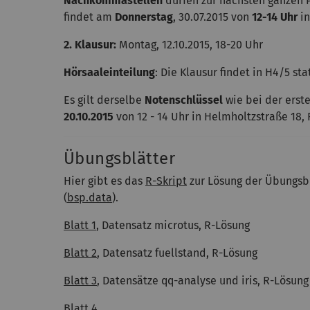
Nachkommastellen
dürfen zur nächsten ganzen 
findet am
Donnerstag
, 30.07.2015 von
12-14 Uhr
i
2. Klausur:
Montag, 12.10.2015, 18-20 Uhr
Hörsaaleinteilung
: Die Klausur findet in H4/5 stat
Es gilt derselbe
Notenschlüssel
wie bei der erste
20.10.2015
von 12 - 14 Uhr in Helmholtzstraße 18,
Übungsblätter
Hier gibt es das
R-Skript
zur Lösung der Übungsbl
(
bsp.data
).
Blatt 1
, Datensatz microtus, R-Lösung
Blatt 2
, Datensatz fuellstand, R-Lösung
Blatt 3
, Datensätze qq-analyse und iris, R-Lösung
Blatt 4