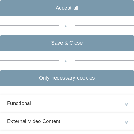
Accept all
or
A
Save & Close
or
Only necessary cookies
Functional
ntare WR und Statistik
External Video Content