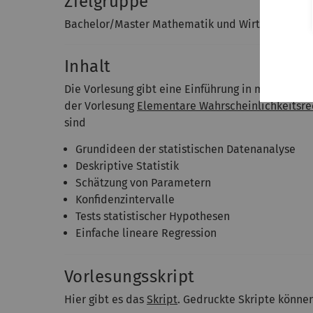
Zielgruppe
Bachelor/Master Mathematik und Wirtschaftsma
Inhalt
Die Vorlesung gibt eine Einführung in mathemati
der Vorlesung
Elementare Wahrscheinlichkeitsre
sind
Grundideen der statistischen Datenanalyse
Deskriptive Statistik
Schätzung von Parametern
Konfidenzintervalle
Tests statistischer Hypothesen
Einfache lineare Regression
Vorlesungsskript
Hier gibt es das
Skript
. Gedruckte Skripte könne