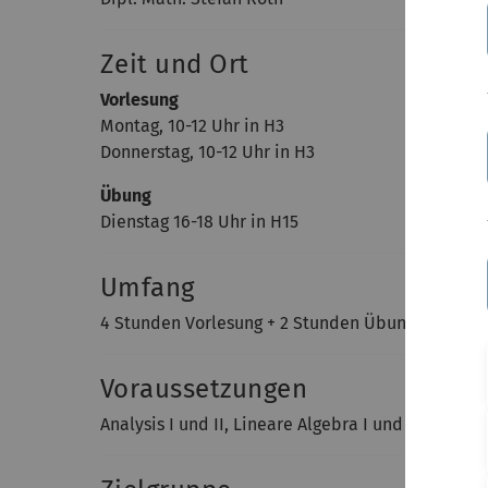
Zeit und Ort
Vorlesung
Montag, 10-12 Uhr in H3
Donnerstag, 10-12 Uhr in H3
Übung
Dienstag 16-18 Uhr in H15
Umfang
4 Stunden Vorlesung + 2 Stunden Übung
Voraussetzungen
Analysis I und II, Lineare Algebra I und II, Eleme