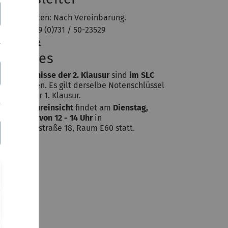
Sprechzeiten: Nach Vereinbarung.
Telefon +49 (0)731 / 50-23529
Homepage
ktuelles
Die
Ergebnisse der 2. Klausur
sind
im SLC
eingetragen. Es gilt derselbe Notenschlüssel
wie bei der 1. Klausur.
Die
Klausureinsicht
findet am
Dienstag,
20.10.2015
von 12 - 14 Uhr
in
Helmholtzstraße 18, Raum E60 statt.