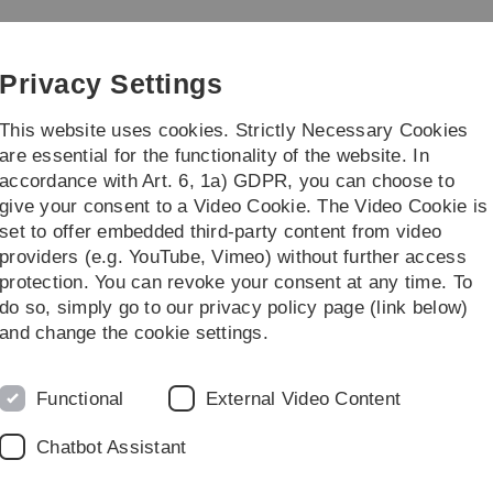
Skip
Skip
Skip
Skip
to
to
to
to
main
content
footer
search
Privacy Settings
navigation
This website uses cookies. Strictly Necessary Cookies
are essential for the functionality of the website. In
accordance with Art. 6, 1a) GDPR, you can choose to
Courses
give your consent to a Video Cookie. The Video Cookie is
set to offer embedded third-party content from video
astik I
providers (e.g. YouTube, Vimeo) without further access
protection. You can revoke your consent at any time. To
do so, simply go to our privacy policy page (link below)
K
and change the cookie settings.
Functional
External Video Content
Chatbot Assistant
Ü