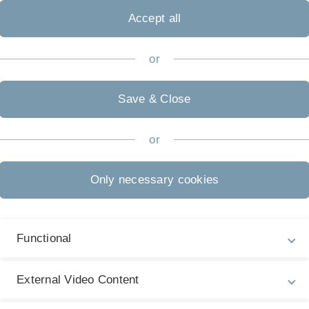
E
Accept all
Ü
or
Al
H
Save & Close
S
E
or
A
Only necessary cookies
Functional
External Video Content
r empfiehlt sich es parallel zur Vorlesung die Vorlesung