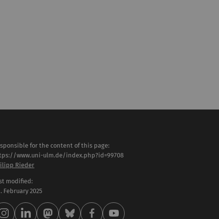
sponsible for the content of this page:
tps://www.uni-ulm.de/index.php?id=99708
ilipp Rieder
st modified:
 . February 2025