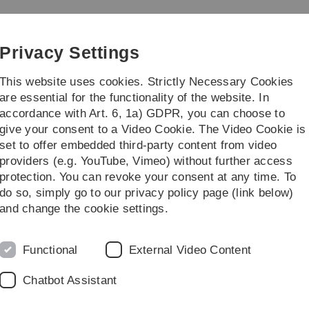
Skip
Skip
Skip
Skip
to
to
to
to
main
content
footer
search
Privacy Settings
navigation
This website uses cookies. Strictly Necessary Cookies
are essential for the functionality of the website. In
accordance with Art. 6, 1a) GDPR, you can choose to
Courses
give your consent to a Video Cookie. The Video Cookie is
set to offer embedded third-party content from video
lementare WR und Statistik
providers (e.g. YouTube, Vimeo) without further access
protection. You can revoke your consent at any time. To
do so, simply go to our privacy policy page (link below)
eitsrechnung und Statistik
and change the cookie settings.
K
Functional
External Video Content
D
P
Chatbot Assistant
H
S