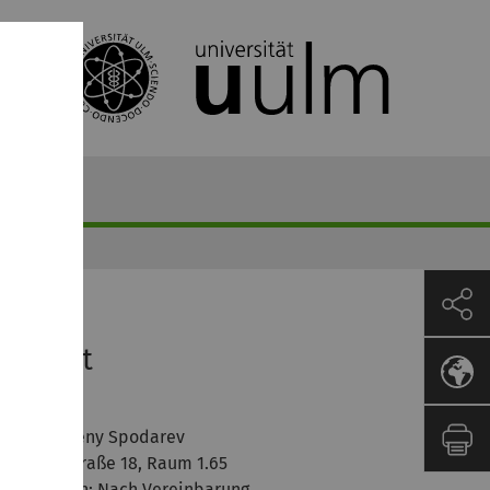
ontakt
ozent
rof. Dr. Evgeny Spodarev
elmholtzstraße 18, Raum 1.65
prechzeiten: Nach Vereinbarung