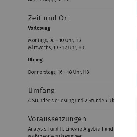
Zeit und Ort
Vorlesung
Montags, 08 - 10 Uhr, H3
Mittwochs, 10 - 12 Uhr, H3
Übung
Donnerstags, 16 - 18 Uhr, H3
Umfang
4 Stunden Vorlesung und 2 Stunden Übung
Voraussetzungen
Analysis I und II, Lineare Algebra I und II. Ferne
Maßtheorie zu besuchen.