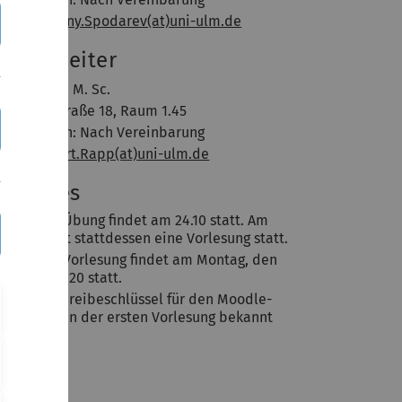
-Mail:
Evgeny.Spodarev(at)uni-ulm.de
bungsleiter
bert Rapp, M. Sc.
elmholtzstraße 18, Raum 1.45
prechzeiten: Nach Vereinbarung
-Mail:
Albert.Rapp(at)uni-ulm.de
ktuelles
Die erste Übung findet am 24.10 statt. Am
17.10 findet stattdessen eine Vorlesung statt.
Die erste Vorlesung findet am Montag, den
14.10, im H20 statt.
Der Einschreibeschlüssel für den Moodle-
Kurs wird in der ersten Vorlesung bekannt
gegeben.