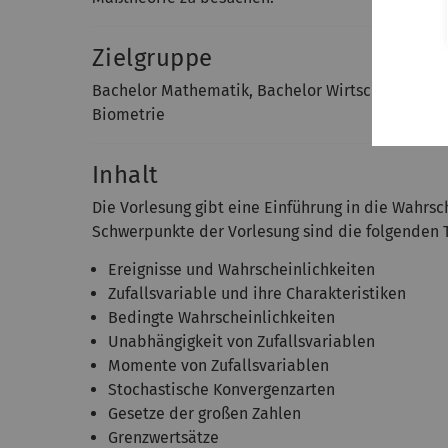
Zielgruppe
Bachelor Mathematik, Bachelor Wirtschaftsmat
Biometrie
Inhalt
Die Vorlesung gibt eine Einführung in die Wahrsc
Schwerpunkte der Vorlesung sind die folgenden
Ereignisse und Wahrscheinlichkeiten
Zufallsvariable und ihre Charakteristiken
Bedingte Wahrscheinlichkeiten
Unabhängigkeit von Zufallsvariablen
Momente von Zufallsvariablen
Stochastische Konvergenzarten
Gesetze der großen Zahlen
Grenzwertsätze