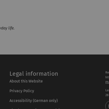
yday life.
Legal information
Re
ht
About this Website
Ph
La
Privacy Policy
28
Accessibility (German only)