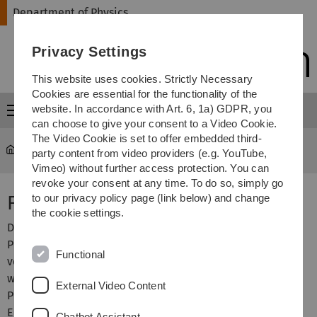
Skip
Skip
Skip
Skip
Department of Physics
to
to
to
to
main
content
footer
search
Privacy Settings
navigation
This website uses cookies. Strictly Necessary
Cookies are essential for the functionality of the
website. In accordance with Art. 6, 1a) GDPR, you
Menu
can choose to give your consent to a Video Cookie.
The Video Cookie is set to offer embedded third-
Department of Physics
...
Grundpraktikum Physik
party content from video providers (e.g. YouTube,
Vimeo) without further access protection. You can
revoke your consent at any time. To do so, simply go
Fresnelsche Formeln
to our privacy policy page (link below) and change
the cookie settings.
Die Fresnel-Formeln beschreiben, wie Licht gegebener
Polarisation an einer Grenzfläche zwischen zwei optisch
Functional
verschieden dichter Medien reflektiert bzw. transmitiert
wird. In diesem Versuch wird für die beiden
External Video Content
Polarisationsrichtungen senkrecht und parallel zur
Einfallsebene die Intensitätsverteilung des reflektierten
Chatbot Assistant