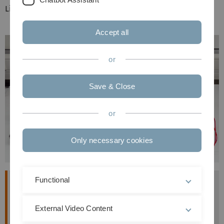
Lichts winkelabhängig untersucht.
Accept all
or
Save & Close
or
Only necessary cookies
Functional
Überblick
Messung der Intensität eines an einer Luft-
Glas-Grenzfläche reflektierten Strahls in
External Video Content
Abhängigkeit von Polarisation und Winkel des