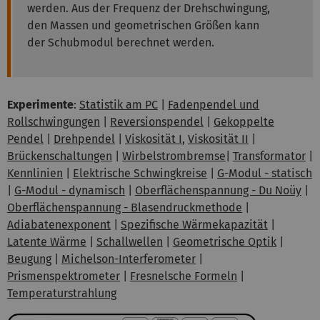
werden. Aus der Frequenz der Drehschwingung,
den Massen und geometrischen Größen kann
der Schubmodul berechnet werden.
Experimente
:
Statistik am PC
|
Fadenpendel und
Rollschwingungen
|
Reversionspendel
|
Gekoppelte
Pendel
|
Drehpendel
|
Viskosität I
,
Viskosität II
|
Brückenschaltungen
|
Wirbelstrombremse
|
Transformator
|
Kennlinien
|
Elektrische Schwingkreise
|
G-Modul - statisch
|
G-Modul - dynamisch
|
Oberflächenspannung - Du Noüy
|
Oberflächenspannung - Blasendruckmethode
|
Adiabatenexponent
|
Spezifische Wärmekapazität
|
Latente Wärme
|
Schallwellen
|
Geometrische Optik
|
Beugung
|
Michelson-Interferometer
|
Prismenspektrometer
|
Fresnelsche Formeln
|
Temperaturstrahlung