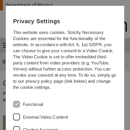
Skip
Skip
Skip
Skip
Department of Physics
to
to
to
to
main
content
footer
search
Privacy Settings
navigation
This website uses cookies. Strictly Necessary
Cookies are essential for the functionality of the
website. In accordance with Art. 6, 1a) GDPR, you
Menu
can choose to give your consent to a Video Cookie.
The Video Cookie is set to offer embedded third-
Department of Physics
...
Grundpraktikum Physik
party content from video providers (e.g. YouTube,
Vimeo) without further access protection. You can
revoke your consent at any time. To do so, simply go
G-Modul – dynamisch
to our privacy policy page (link below) and change
the cookie settings.
Messung des Schubmoduls von verschiedenen
Metallstäben durch Torsionsschwingungen.
Functional
External Video Content
Chatbot Assistant