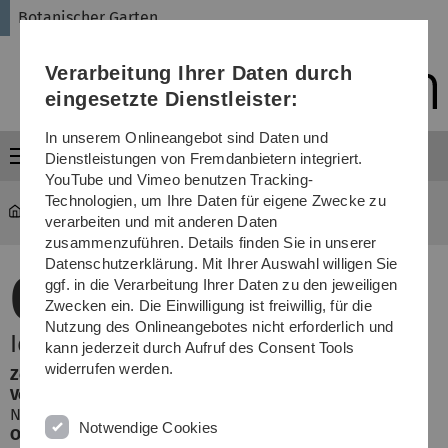
Direkt
Direkt
Direkt
Direkt
Direkt
Botanischer Garten
zur
zum
zum
zur
zur
Hauptnavigation
Inhalt
Funktionsmenü
Fußleiste
Suche
Verarbeitung Ihrer Daten durch
(Sprache,
Drucken,
eingesetzte Dienstleister:
Social
Media)
In unserem Onlineangebot sind Daten und
Menü
Dienstleistungen von Fremdanbietern integriert.
YouTube und Vimeo benutzen Tracking-
Technologien, um Ihre Daten für eigene Zwecke zu
garten
Terminansicht
verarbeiten und mit anderen Daten
zusammenzuführen. Details finden Sie in unserer
Datenschutzerklärung. Mit Ihrer Auswahl willigen Sie
07.
ggf. in die Verarbeitung Ihrer Daten zu den jeweiligen
Zwecken ein. Die Einwilligung ist freiwillig, für die
Juli 2026
Nutzung des Onlineangebotes nicht erforderlich und
Ideen-Salon
kann jederzeit durch Aufruf des Consent Tools
widerrufen werden.
Zeit:
Dienstag, 18.30 Uhr
Veranstalter:
Botanischer Garten der Universität Ulm §
Naturmuseum Ulm
Notwendige Cookies
Ort:
Aegis Café
,
Hafengasse 19