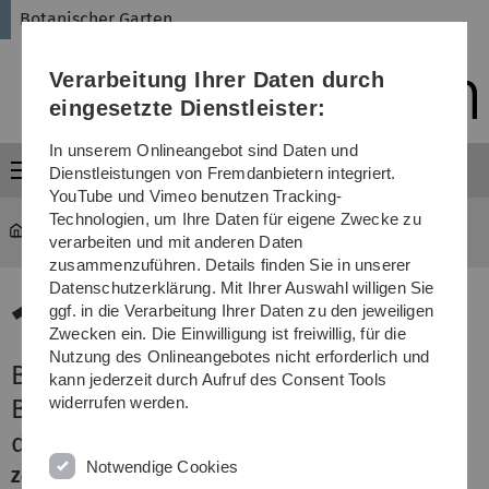
Direkt
Direkt
Direkt
Direkt
Direkt
Botanischer Garten
zur
zum
zum
zur
zur
Hauptnavigation
Inhalt
Funktionsmenü
Fußleiste
Suche
Verarbeitung Ihrer Daten durch
(Sprache,
Drucken,
eingesetzte Dienstleister:
Social
Media)
In unserem Onlineangebot sind Daten und
Menü
Dienstleistungen von Fremdanbietern integriert.
YouTube und Vimeo benutzen Tracking-
Technologien, um Ihre Daten für eigene Zwecke zu
garten
Terminansicht
verarbeiten und mit anderen Daten
zusammenzuführen. Details finden Sie in unserer
Datenschutzerklärung. Mit Ihrer Auswahl willigen Sie
19.
ggf. in die Verarbeitung Ihrer Daten zu den jeweiligen
Zwecken ein. Die Einwilligung ist freiwillig, für die
November 2026
Nutzung des Onlineangebotes nicht erforderlich und
Botanische Mittagspause: Heilige
kann jederzeit durch Aufruf des Consent Tools
widerrufen werden.
Blüten und bittere Tränke - Pflanzen
der Azteken
Notwendige Cookies
Zeit:
Donnerstag, 12:15 - 12:45 Uhr