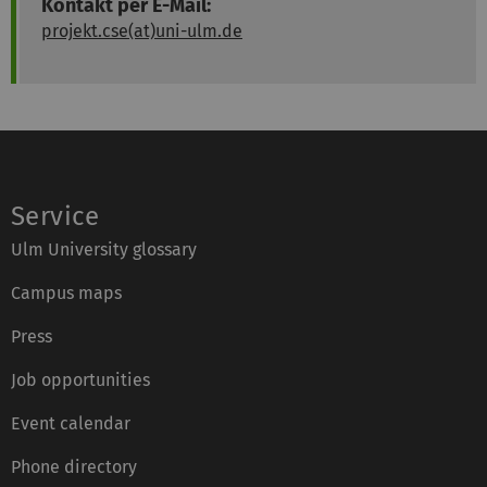
Kontakt per E-Mail:
:
projekt.cse(at)uni-ulm.de
Service
Ulm University glossary
Campus maps
Press
Job opportunities
Event calendar
Phone directory