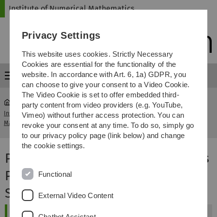
Skip
Skip
Skip
Skip
Institute of Numerical Mathematics
to
to
to
to
main
content
footer
search
Privacy Settings
navigation
This website uses cookies. Strictly Necessary
Cookies are essential for the functionality of the
website. In accordance with Art. 6, 1a) GDPR, you
Menu
can choose to give your consent to a Video Cookie.
The Video Cookie is set to offer embedded third-
party content from video providers (e.g. YouTube,
Institute of Numerical
Projekt in CSE, Fortgeschrittenes
Vimeo) without further access protection. You can
...
Mathematics
Projekt in CSE - SoSe 2020
revoke your consent at any time. To do so, simply go
to our privacy policy page (link below) and change
the cookie settings.
Projekt in CSE, Fortgeschrittenes
Projekt in CSE -
Functional
Sommersemester 2020
External Video Content
Chatbot Assistant