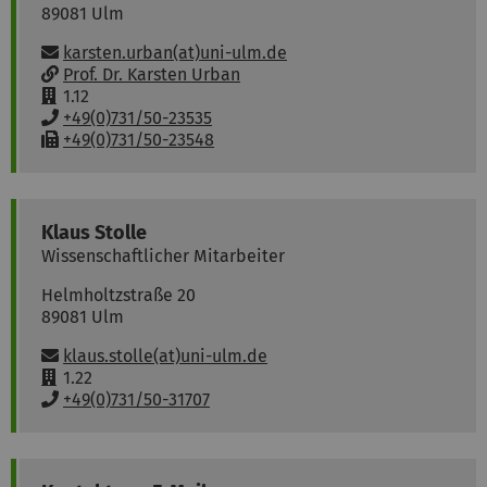
89081
Ulm
Email:
karsten.urban(at)uni-ulm.de
w
Prof. Dr. Karsten Urban
w
R
1.12
w
o
P
+49(0)731/50-23535
:
o
h
F
+49(0)731/50-23548
m
o
a
:
n
x
e
:
:
Klaus
Stolle
Wissenschaftlicher Mitarbeiter
Helmholtzstraße 20
89081
Ulm
Email:
klaus.stolle(at)uni-ulm.de
R
1.22
o
P
+49(0)731/50-31707
o
h
m
o
:
n
e