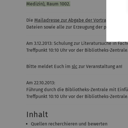
Medizin), Raum 1002.
Die
Mailadresse zur Abgabe der Vortragsfolien 
Dateien sowie alle zur Erzeugung der pdf-Dateie
Am 3.12.2013: Schulung zur Literatursuche in Fa
Treffpunkt 10:10 Uhr vor der Bibliotheks-Zentrale
Bitte meldet Euch im
slc
zur Veranstaltung an!
Am 22.10.2013:
Führung durch die Bibliotheks-Zentrale mit Einf
Treffpunkt 10:10 Uhr vor der Bibliotheks-Zentrale
Inhalt
Quellen recherchieren und bewerten