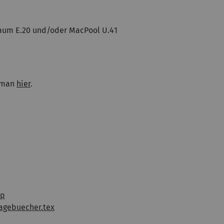
 Raum E.20 und/oder MacPool U.41
t man
hier
.
ip
agebuecher.tex