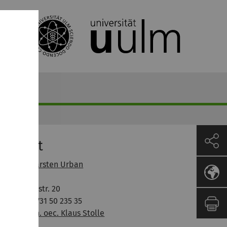
in CSE
ontakt
Prof. Dr. Karsten Urban
Raum 110
Helmholtzstr. 20
Telefon: 0731 50 235 35
Dipl.-Math. oec. Klaus Stolle
Raum 144