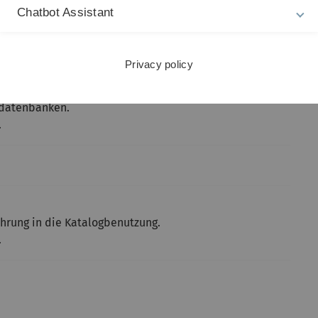
Chatbot Assistant
und Ausarbeitungen
ist eingerichtet. Bitte jeweils die pdf-
Privacy policy
n notwendigen Files beilegen.
chdatenbanken.
.
ührung in die Katalogbenutzung.
.