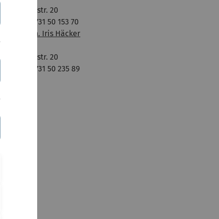
Helmholtzstr. 20
Telefon: 0731 50 153 70
Dipl.-Math. Iris Häcker
Raum 163
Helmholtzstr. 20
Telefon: 0731 50 235 89