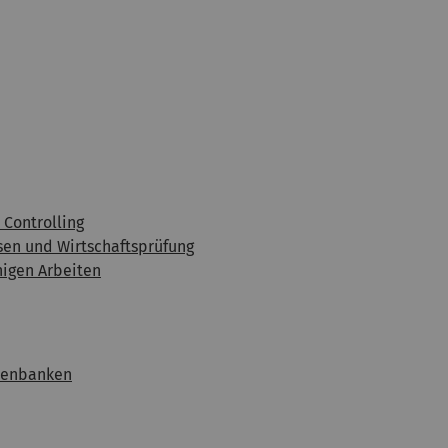
r Controlling
sen und Wirtschaftsprüfung
higen Arbeiten
atenbanken