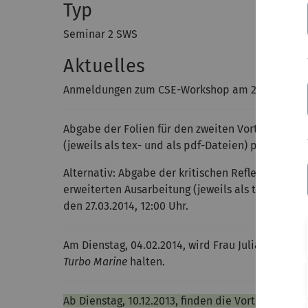
Typ
Seminar 2 SWS
Aktuelles
Anmeldungen zum CSE-Workshop am 2. und 3. Apri
Abgabe der Folien für den zweiten Vortrag sowie
(jeweils als tex- und als pdf-Dateien) per
Mail
bis
Alternativ: Abgabe der kritischen Reflektion de
erweiterten Ausarbeitung (jeweils als tex- und a
den 27.03.2014, 12:00 Uhr.
Am Dienstag, 04.02.2014, wird Frau Julia Springer
Turbo Marine
halten.
Ab Dienstag, 10.12.2013, finden
die Vorträge der S