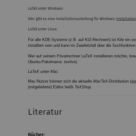
LaTeX unter Windows:
Hier gibt es eine Installationsanleitung für Windows:
Installatio
LaTeX unter Linux:
Für alle KDE-Systeme (z.B. auf KIZ-Rechnern) ist
Kile
ein se
installiert sein und kann im Zweifelsfall über die Suchfunkti
Wer auf seinem Privatrechner LaTeX installieren möchte, brau
Ubuntu-Paketname:
texlive
).
LaTeX unter Mac:
Mac-Nutzer können sich die aktuelle
MacTeX
-Distribution
hie
(mitgelieferte) Editor heißt
TeXShop
.
Literatur
Bücher: