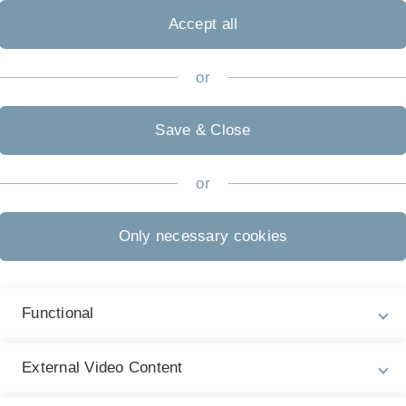
Accept all
or
l bitte umgehend per Mail an Klaus Stolle.
Save & Close
 der überarbeiteten und erweiterten Ausarbeitung
or
 spätestens Montag, den 31.03.2014, 12:00 Uhr.
s ersten Semesters sowie der überarbeiteten und
Only necessary cookies
ls pdf-Dateien) per
Mail
bis spätestens Donnerstag,
Functional
 einen Vortrag zu
Forschung und Entwicklung bei Voith
External Video Content
tudierenden statt.
Neuer Raum: O29 (Lehrgebäude