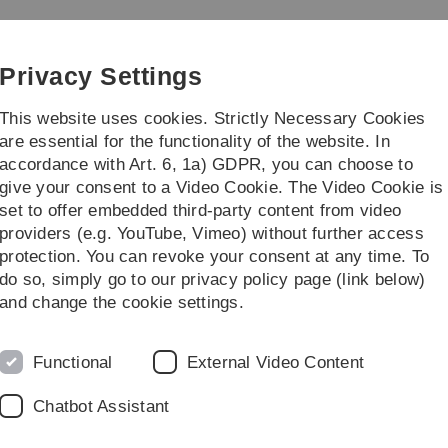
Skip
Skip
Skip
Skip
to
to
to
to
main
content
footer
search
Privacy Settings
navigation
This website uses cookies. Strictly Necessary Cookies
are essential for the functionality of the website. In
accordance with Art. 6, 1a) GDPR, you can choose to
e
give your consent to a Video Cookie. The Video Cookie is
set to offer embedded third-party content from video
ene Semester
Wintersemester 2013/2014
Wissenschaftliches Arbeiten 
providers (e.g. YouTube, Vimeo) without further access
protection. You can revoke your consent at any time. To
do so, simply go to our privacy policy page (link below)
n in CSE - Wintersemester
K
and change the cookie settings.
Functional
External Video Content
Chatbot Assistant