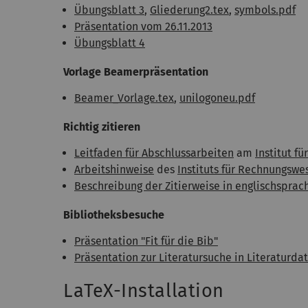
Übungsblatt 3
,
Gliederung2.tex
,
symbols.pdf
Präsentation vom 26.11.2013
Übungsblatt 4
Vorlage Beamerpräsentation
Beamer_Vorlage.tex
,
unilogoneu.pdf
Richtig zitieren
Leitfaden für Abschlussarbeiten
am
Institut fü
Arbeitshinweise
des
Instituts für Rechnungswe
Beschreibung der Zitierweise in englischsprac
Bibliotheksbesuche
Präsentation "Fit für die Bib"
Präsentation zur Literatursuche in Literaturd
LaTeX-Installation