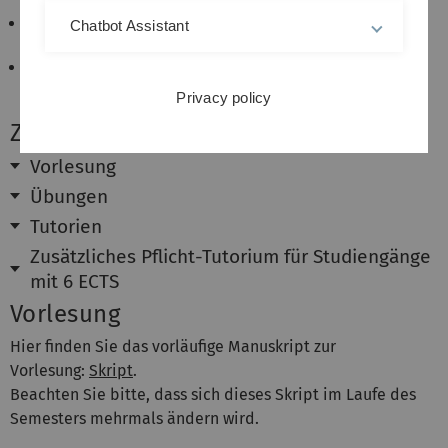
die Voraussetzungen für Vorlesungen der Anwender
Chatbot Assistant
erlernen und
die mathematischen Grundlagen für numerische
Verfahren kennen.
Privacy policy
Zeiten
Vorlesung
Übungen
Tutorien
Zusätzliches Pflicht-Tutorium für Studiengänge
mit 6 ECTS
Vorlesung
Hier finden Sie das vorläufige Manuskript zur
Vorlesung:
Skript
.
Beachten Sie bitte, dass sich dieses Skript im Laufe des
Semesters mehrmals ändern wird.