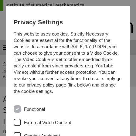
Skip
Skip
Skip
Skip
Institute of Numerical Mathematics
to
to
to
to
main
content
footer
search
Privacy Settings
navigation
This website uses cookies. Strictly Necessary
Cookies are essential for the functionality of the
website. In accordance with Art. 6, 1a) GDPR, you
Menu
can choose to give your consent to a Video Cookie.
The Video Cookie is set to offer embedded third-
party content from video providers (e.g. YouTube,
Institute of Numerical
Vorlesung Angewandte Numerik I
Vimeo) without further access protection. You can
...
Mathematics
SoSe 2017
revoke your consent at any time. To do so, simply go
to our privacy policy page (link below) and change
the cookie settings.
Angewandte Numerik I -
Sommersemester 2017
Functional
Inhalt
External Video Content
Die Vorlesung Angewandte Numerik I behandelt die
Chatbot Assistant