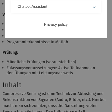
Master / Diplom Mathematik
Chatbot Assistant
Voraussetzungen:
Lineare Algebra
Privacy policy
Wahrscheinlichkeitsrechnung
Grundkenntnisse in Funktionalanalysis
Programmierkenntnisse in Matlab
Prüfung:
Mündliche Prüfungen (voraussichtlich)
Zulassungsvoraussetzungen: Aktive Teilnahme an
den Übungen mit Leistungsnachweis
Inhalt
Compressive Sensing ist eine Technik zur Abtastung und
Rekonstruktion von Signalen (Audio, Bilder, etc.). Hierbei
macht man sich zunutze, dass die Darstellung vieler
Signale bezüglich einer Darstellungsbasis (z.B.