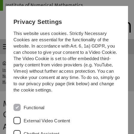
Skip
Skip
Skip
Skip
Institute of Numerical Mathematics
to
to
to
to
main
content
footer
search
Privacy Settings
navigation
This website uses cookies. Strictly Necessary
Cookies are essential for the functionality of the
website. In accordance with Art. 6, 1a) GDPR, you
Menu
can choose to give your consent to a Video Cookie.
The Video Cookie is set to offer embedded third-
party content from video providers (e.g. YouTube,
Institute of
Vimeo) without further access protection. You can
Vorlesung Mathematische Grundlagen
Numerical
...
revoke your consent at any time. To do so, simply go
des Compressive Sensing
Mathematics
to our privacy policy page (link below) and change
the cookie settings.
Mathematische Grundlagen des
Functional
Compressive Sensing - SS 2013
External Video Content
Aktuelles
Chatbot Assistant