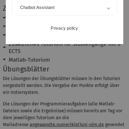
Zeiten
Chatbot Assistant
Vorlesung
Übungen
Privacy policy
Tutorien
Zusätzliches Tutorium für Studiengänge mit 6
ECTS
Matlab-Tutorium
Übungsblätter
Die Lösungen der Übungsblätter müssen in den Tutorien
vorgestellt werden. Die Vergabe der Punkte erfolgt über
ein Votiersystem.
Die Lösungen der Programmieraufgaben (alle Matlab-
Dateien sowie die Ergebnisse) müssen bereits am Tag vor
dem jeweiligen Tutorium an die
Mailadresse
angewandte.numerik(at)uni-ulm.de
gesendet