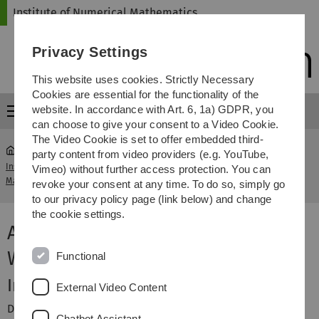
Skip
Skip
Skip
Skip
Institute of Numerical Mathematics
to
to
to
to
main
content
footer
search
Privacy Settings
navigation
This website uses cookies. Strictly Necessary
Cookies are essential for the functionality of the
website. In accordance with Art. 6, 1a) GDPR, you
Menu
can choose to give your consent to a Video Cookie.
The Video Cookie is set to offer embedded third-
party content from video providers (e.g. YouTube,
Institute of Numerical
Vorlesung Angewandte Numerik 2
Vimeo) without further access protection. You can
...
Mathematics
WiSe 2016/2017
revoke your consent at any time. To do so, simply go
to our privacy policy page (link below) and change
the cookie settings.
Angewandte Numerik II -
Wintersemester 2016/2017
Functional
Inhalt
External Video Content
Die Vorlesung Angewandte Numerik II behandelt die
Chatbot Assistant