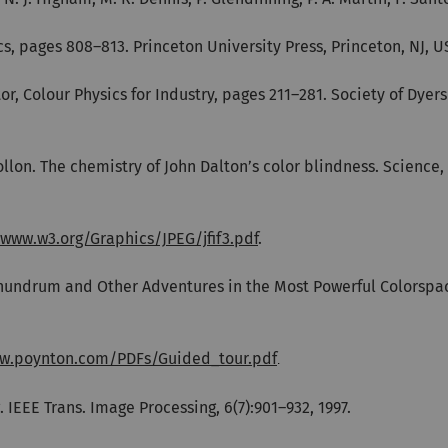
 pages 808–813. Princeton University Press, Princeton, NJ, US
tor, Colour Physics for Industry, pages 211–281. Society of Dyer
Mollon. The chemistry of John Dalton’s color blindness. Science,
/www.w3.org/Graphics/JPEG/jfif3.pdf
.
onundrum and Other Adventures in the Most Powerful Colorspa
w.poynton.com/PDFs/Guided_tour.pdf
.
. IEEE Trans. Image Processing, 6(7):901–932, 1997.