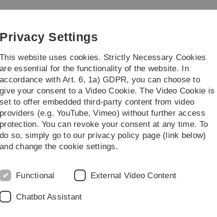
Skip
Skip
Skip
Skip
to
to
to
to
main
content
footer
search
Privacy Settings
navigation
This website uses cookies. Strictly Necessary Cookies
are essential for the functionality of the website. In
accordance with Art. 6, 1a) GDPR, you can choose to
e
give your consent to a Video Cookie. The Video Cookie is
set to offer embedded third-party content from video
emester 2019/2020
Seminar: Mathematik in Film und Fotografie
providers (e.g. YouTube, Vimeo) without further access
protection. You can revoke your consent at any time. To
do so, simply go to our privacy policy page (link below)
and change the cookie settings.
m und Fotografie
Functional
External Video Content
Chatbot Assistant