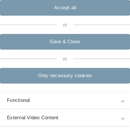
Accept all
 digitalen Bildgebung:
s, Farbräume, die Aufnahme von Bildern,
or
 oder auch Blender, etc. basieren auf ausgeklügelten
Save & Close
ere Prozessoren - und zunehmend auch GPUs.
 im Seminar behandelt werden.
or
Only necessary cookies
olourIntro/ColourIntro.htm
Functional
External Video Content
uction to the Mathematics of Subdivision Surfaces, 2010, SIAM,