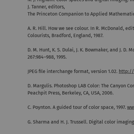
J. Tanner, editors,
The Princeton Companion to Applied Mathematics,
A. R. Hill. How we see colour. In R. McDonald, edi
Colourists, Bradford, England, 1987.
D. M. Hunt, K. S. Dulai, J. K. Bowmaker, and J. D. 
267:984–988, 1995.
JPEG file interchange format, version 1.02.
http:/
D. Margulis. Photoshop LAB Color: The Canyon C
Peachpit Press, Berkeley, CA, USA, 2006.
C. Poynton. A guided tour of color space, 1997.
ww
G. Sharma and H. J. Trussell. Digital color imaging