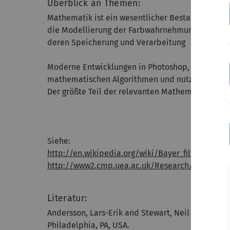
Überblick an Themen:
Mathematik ist ein wesentlicher Bestandteil der
die Modellierung der Farbwahrnehmung des Auge
deren Speicherung und Verarbeitung
Moderne Entwicklungen in Photoshop, Lightroom,
mathematischen Algorithmen und nutzen schnell
Der größte Teil der relevanten Mathematik soll
Siehe:
http://en.wikipedia.org/wiki/Bayer_filter
http://www2.cmp.uea.ac.uk/Research/compvis/C
Literatur:
Andersson, Lars-Erik and Stewart, Neil F., Introd
Philadelphia, PA, USA.