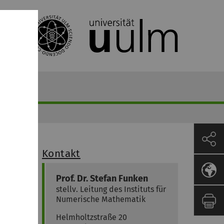
Kontakt
Prof. Dr.
Stefan
Funken
stellv. Leitung des Instituts für
Numerische Mathematik
Helmholtzstraße 20