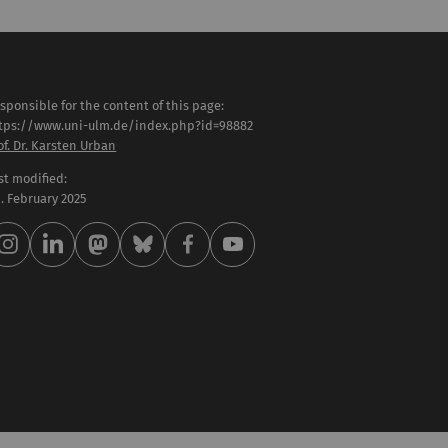
sponsible for the content of this page:
tps://www.uni-ulm.de/index.php?id=98882
of. Dr. Karsten Urban
st modified:
 . February 2025