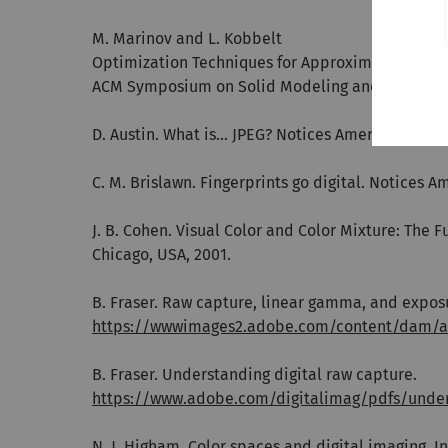
M. Marinov and L. Kobbelt
Optimization Techniques for Approximation with
ACM Symposium on Solid Modeling and Applicatio
D. Austin. What is... JPEG? Notices Amer. Math. Soc
C. M. Brislawn. Fingerprints go digital. Notices Am
J. B. Cohen. Visual Color and Color Mixture: The 
Chicago, USA, 2001.
B. Fraser. Raw capture, linear gamma, and expos
https://wwwimages2.adobe.com/content/dam/a
B. Fraser. Understanding digital raw capture.
https://www.adobe.com/digitalimag/pdfs/under
N. J. Higham. Color spaces and digital imaging. In 