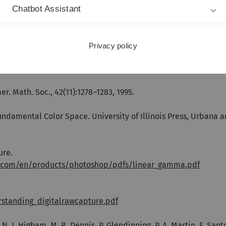
Chatbot Assistant
 Subdivision Surfaces
ns (2004), pp. 1–10
Privacy policy
., 55(2):226–229, 2008.
er. Math. Soc., 42(11):1278–1283, 1995.
Fundamental Color Space. University of Illinois Press, Urbana 
ure.
com/en/products/photoshop/pdfs/linear_gamma.pdf
standing_digitalrawcapture.pdf
N. J. Higham, M. R. Dennis, P. Glendinning, P. A. Martin, F. San