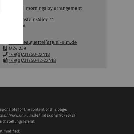
Mon - Fri | mornings by arrangement
Albert-Einstein-Allee 11
89081
Ulm
Germany
Email:
dorothea.guettel(at)uni-ulm.de
R
M24 239
o
P
+49(0)731/50-22418
o
h
F
+49(0)731/50-12-22418
m
o
a
:
n
x
e
:
:
sponsible for the content of this page:
tps://www.uni-ulm.de/index.php?id=98739
eichstellungsreferat
st modified: