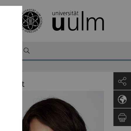
rk
ontact