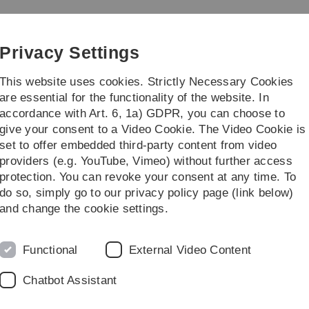
Skip
Skip
Skip
Skip
to
to
to
to
main
content
footer
search
Privacy Settings
navigation
This website uses cookies. Strictly Necessary Cookies
are essential for the functionality of the website. In
accordance with Art. 6, 1a) GDPR, you can choose to
der Equality Work
ExzellenziaUlm netwo
give your consent to a Video Cookie. The Video Cookie is
set to offer embedded third-party content from video
t Ulm University
Geschlechtersensibler Sprachgebrauch
providers (e.g. YouTube, Vimeo) without further access
protection. You can revoke your consent at any time. To
do so, simply go to our privacy policy page (link below)
nen geschlechtersensiblen
C
and change the cookie settings.
 vom Senat am 14.11.2018
Functional
External Video Content
ielfalt, Chancen und Geschlechtergerechtigkeit geprägte
Chatbot Assistant
Leitung setzen sich entschieden für chancen- und
ngsmöglichkeiten ihrer Mitglieder ein.