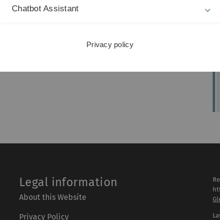
Chatbot Assistant
Privacy policy
Legal information
Re
ht
About this Website
Gl
La
Privacy Policy