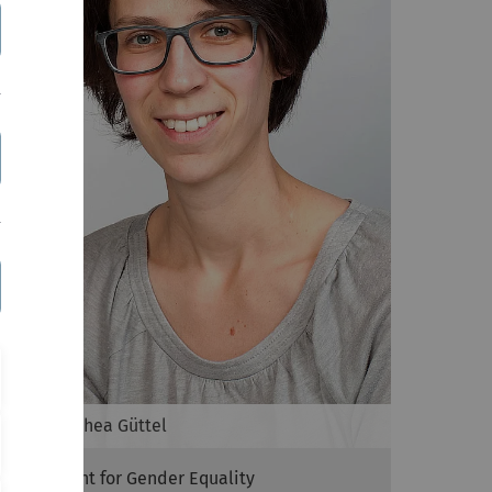
Dr.
Dorothea
Güttel
Consultant for Gender Equality