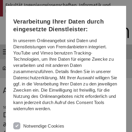
Direkt
Direkt
Direkt
Direkt
Direkt
Fakultät Ingenieurwissenschaften, Informatik und
zur
zum
zum
zur
zur
Psychologie
Hauptnavigation
Inhalt
Funktionsmenü
Fußleiste
Suche
Verarbeitung Ihrer Daten durch
(Sprache,
Drucken,
eingesetzte Dienstleister:
Social
Media)
In unserem Onlineangebot sind Daten und
Dienstleistungen von Fremdanbietern integriert.
Menü
YouTube und Vimeo benutzen Tracking-
Technologien, um Ihre Daten für eigene Zwecke zu
verarbeiten und mit anderen Daten
Fakultät
News-Detail
zusammenzuführen. Details finden Sie in unserer
Datenschutzerklärung. Mit Ihrer Auswahl willigen Sie
ggf. in die Verarbeitung Ihrer Daten zu den jeweiligen
Aktuelle Meldung
Zwecken ein. Die Einwilligung ist freiwillig, für die
Nutzung des Onlineangebotes nicht erforderlich und
kann jederzeit durch Aufruf des Consent Tools
16. Dezember 2022
widerrufen werden.
DASU als Leuchtturmprojekt
ausgezeichnet
Notwendige Cookies