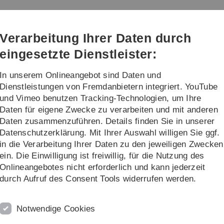
Direkt
Direkt
Direkt
Direkt
Direkt
zur
zum
zum
zur
zur
matik und Psychologie
Hauptnavigation
Inhalt
Funktionsmenü
Fußleiste
Suche
Verarbeitung Ihrer Daten durch
(Sprache,
Drucken,
eingesetzte Dienstleister:
Social
Media)
In unserem Onlineangebot sind Daten und
udium
Institute
Dienstleistungen von Fremdanbietern integriert. YouTube
und Vimeo benutzen Tracking-Technologien, um Ihre
Daten für eigene Zwecke zu verarbeiten und mit anderen
Daten zusammenzuführen. Details finden Sie in unserer
Datenschutzerklärung. Mit Ihrer Auswahl willigen Sie ggf.
ultät
in die Verarbeitung Ihrer Daten zu den jeweiligen Zwecken
ein. Die Einwilligung ist freiwillig, für die Nutzung des
Onlineangebotes nicht erforderlich und kann jederzeit
durch Aufruf des Consent Tools widerrufen werden.
ers
Notwendige Cookies