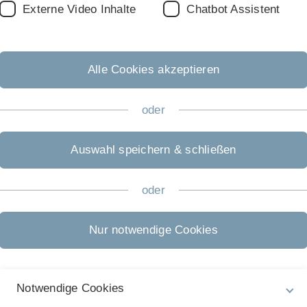
Externe Video Inhalte
Chatbot Assistent
Rechtliche Hinweise
Alle Cookies akzeptieren
In
ht
Impressum
Pr
oder
Zu
Datenschutz
07
Barrierefreiheit
Auswahl speichern & schließen
Gebärdensprache
oder
Leichte Sprache
Nur notwendige Cookies
Notwendige Cookies