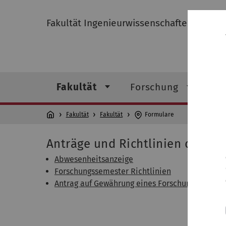
Fakultät Ingenieurwissenschaften, Infor
Fakultät
Forschung
St
Fakultät
Fakultät
Formulare
Anträge und Richtlinien der Fak
Abwesenheitsanzeige
Forschungssemester Richtlinien
Antrag auf Gewährung eines Forschungssemest