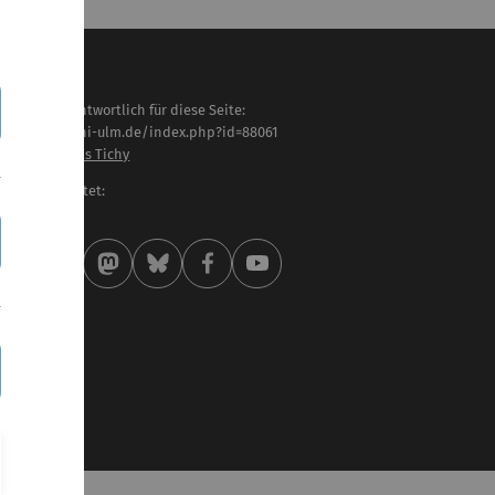
haltlich verantwortlich für diese Seite:
tps://www.uni-ulm.de/index.php?id=88061
of. Dr. Matthias Tichy
letzt bearbeitet:
 . Juli 2026