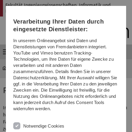
Direkt
Direkt
Direkt
Direkt
Direkt
Fakultät Ingenieurwissenschaften, Informatik und
zur
zum
zum
zur
zur
Psychologie
Hauptnavigation
Inhalt
Funktionsmenü
Fußleiste
Suche
Verarbeitung Ihrer Daten durch
(Sprache,
Drucken,
eingesetzte Dienstleister:
Social
Media)
In unserem Onlineangebot sind Daten und
Dienstleistungen von Fremdanbietern integriert.
Menü
YouTube und Vimeo benutzen Tracking-
Technologien, um Ihre Daten für eigene Zwecke zu
verarbeiten und mit anderen Daten
Fakultät
...
Überblick über die Profilfächer
zusammenzuführen. Details finden Sie in unserer
Datenschutzerklärung. Mit Ihrer Auswahl willigen Sie
ggf. in die Verarbeitung Ihrer Daten zu den jeweiligen
Profilfächer - M.Sc. Psychologie
Zwecken ein. Die Einwilligung ist freiwillig, für die
Nutzung des Onlineangebotes nicht erforderlich und
kann jederzeit durch Aufruf des Consent Tools
Im Masterstudiengang Psychologie an der Universität Ulm
widerrufen werden.
hast du die Möglichkeit, dich bereits ab dem ersten
Fachsemester individuell zu profilieren. Dafür wählst du
Notwendige Cookies
zwei von vier Profilfächern, die du über den gesamten