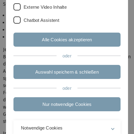
Studienverlauf belegst:
Externe Video Inhalte
Applied Cognitive Science
Chatbot Assistent
Gesundheit, Gesundheitsförderung & Prävention
Personal, Organisation & Arbeit
Psychological Data Science
Alle Cookies akzeptieren
Jeder Profilbereich beinhaltet Veranstaltungen in den
oder
Bereichen Grundlagen (Inhalte aus den Grundlagenfächern
der Psychologie, die für den gewählten
Anwendungsbereich relevant sind), Vertiefung (Vertiefung
Auswahl speichern & schließen
spezifischer Themen innerhalb des Anwendungsbereichs)
sowie Anwendung & Projekte (z. B. Durchführung eines
oder
Forschungsprojekts). Im Laufe des Studiums müssen in all
diesen Bereichen Veranstaltungen absolviert werden,
Nur notwendige Cookies
wobei wir empfehlen, im ersten Fachsemester mit
Grundlagen- und/oder Vertiefungs-Veranstaltungen zu
starten.
Notwendige Cookies
Insgesamt werden pro Profilfach mindestens 25 ECTS