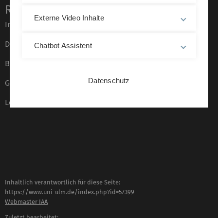
Rechtliche Hinweise
Externe Video Inhalte
Impressum
Datenschutz
Chatbot Assistent
Barrierefreiheit
Datenschutz
Gebärdensprache
Leichte Sprache
Inhaltlich verantwortlich für diese Seite:
https://www.uni-ulm.de/index.php?id=57399
Webmaster IAA
Zuletzt bearbeitet: