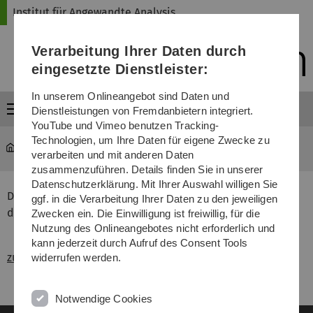
Direkt
Direkt
Direkt
Direkt
Direkt
Institut für Angewandte Analysis
zur
zum
zum
zur
zur
Hauptnavigation
Inhalt
Funktionsmenü
Fußleiste
Suche
Verarbeitung Ihrer Daten durch
(Sprache,
Drucken,
eingesetzte Dienstleister:
Social
Media)
In unserem Onlineangebot sind Daten und
Menü
Dienstleistungen von Fremdanbietern integriert.
YouTube und Vimeo benutzen Tracking-
Technologien, um Ihre Daten für eigene Zwecke zu
iaa
...
Feedback
verarbeiten und mit anderen Daten
zusammenzuführen. Details finden Sie in unserer
Datenschutzerklärung. Mit Ihrer Auswahl willigen Sie
Die anonyme Feedback-Funktion wurde am 1.5.2015
ggf. in die Verarbeitung Ihrer Daten zu den jeweiligen
deaktiviert.
Zwecken ein. Die Einwilligung ist freiwillig, für die
Nutzung des Onlineangebotes nicht erforderlich und
kann jederzeit durch Aufruf des Consent Tools
zurück zur Vorlesungsseite
widerrufen werden.
Notwendige Cookies