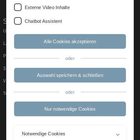
Externe Video Inhalte
Service
Chatbot Assistent
Universität von A–Z
Alle Cookies akzeptieren
Lagepläne
Presse
oder
Stellenangebote
Auswahl speichern & schließen
Veranstaltungskalender
oder
Telefonverzeichnis
Nur notwendige Cookies
Notwendige Cookies