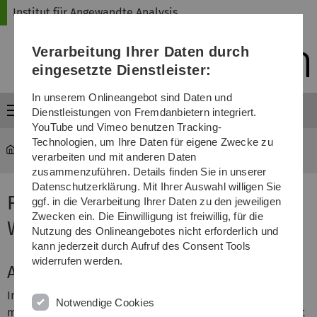
Direkt
Direkt
Direkt
Direkt
Direkt
Institut für Angewandte Analysis
zur
zum
zum
zur
zur
Hauptnavigation
Inhalt
Funktionsmenü
Fußleiste
Suche
Verarbeitung Ihrer Daten durch
(Sprache,
Drucken,
eingesetzte Dienstleister:
Social
Media)
In unserem Onlineangebot sind Daten und
Menü
Dienstleistungen von Fremdanbietern integriert.
YouTube und Vimeo benutzen Tracking-
Technologien, um Ihre Daten für eigene Zwecke zu
iaa
...
Funktionalanalysis
verarbeiten und mit anderen Daten
zusammenzuführen. Details finden Sie in unserer
Datenschutzerklärung. Mit Ihrer Auswahl willigen Sie
Funktionalanalysis im
ggf. in die Verarbeitung Ihrer Daten zu den jeweiligen
Zwecken ein. Die Einwilligung ist freiwillig, für die
Wintersemester 2022/2023
Nutzung des Onlineangebotes nicht erforderlich und
kann jederzeit durch Aufruf des Consent Tools
widerrufen werden.
Aktuelles
In der ersten Woche findet die Übung nicht statt. Bitte
Notwendige Cookies
melden Sie sich für den zugehörigen
Moodle-Kurs
an. Dort