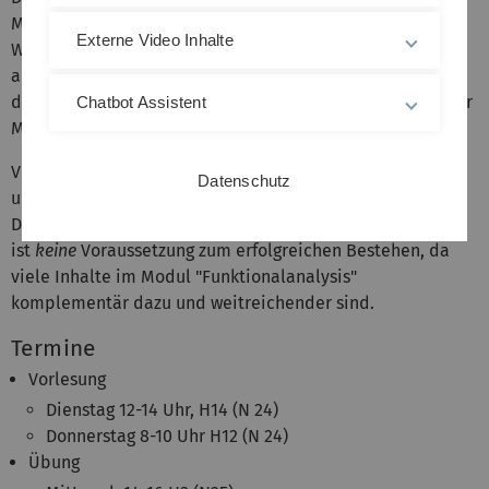
Mathematik/WiMa/MaBi als auch im Master als
Externe Video Inhalte
Wahlpflichtmodul im Modul Reine Mathematik (Analysis)
angerechnet werden. Außerdem bildet die erste Hälfte
dieser Veranstaltung ein Pflichtmodul für Studierende der
Chatbot Assistent
Mathematical Data Science.
Vorausgesetzte Vorkenntnisse sind die Module Analysis 1
Datenschutz
und 2, Lineare Algebra 1 oder äquivalente Vorlesungen.
Das Modul "Elemente der Funktionalanalysis"
ist
keine
Voraussetzung zum erfolgreichen Bestehen, da
viele Inhalte im Modul "Funktionalanalysis"
komplementär dazu und weitreichender sind.
Termine
Vorlesung
Dienstag 12-14 Uhr, H14 (N 24)
Donnerstag 8-10 Uhr H12 (N 24)
Übung