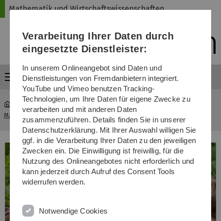
Direkt
Direkt
Direkt
Direkt
Direkt
Mathematik und Wirtschaftswissenschaften
zur
zum
zum
zur
zur
Hauptnavigation
Inhalt
Funktionsmenü
Fußleiste
Suche
Verarbeitung Ihrer Daten durch
(Sprache,
Drucken,
eingesetzte Dienstleister:
Social
Media)
In unserem Onlineangebot sind Daten und
Menü
Dienstleistungen von Fremdanbietern integriert.
YouTube und Vimeo benutzen Tracking-
Technologien, um Ihre Daten für eigene Zwecke zu
verarbeiten und mit anderen Daten
Mathematik und Wirtschaftswissenschaften
...
Studiengänge
zusammenzuführen. Details finden Sie in unserer
Datenschutzerklärung. Mit Ihrer Auswahl willigen Sie
ggf. in die Verarbeitung Ihrer Daten zu den jeweiligen
Zwecken ein. Die Einwilligung ist freiwillig, für die
Nutzung des Onlineangebotes nicht erforderlich und
kann jederzeit durch Aufruf des Consent Tools
widerrufen werden.
Notwendige Cookies