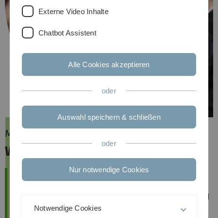
Externe Video Inhalte
Chatbot Assistent
Alle Cookies akzeptieren
oder
Auswahl speichern & schließen
Master of Science (M.Sc.)
oder
Wirtschaftswissenschaften
Nur notwendige Cookies
Die komplexen Herausforderungen in Wirtschaft und
Gesellschaft erfordern eine zunehmende Verknüpfung
von ökonomischem Fachwissen, digitaler Expertise und
Data Science Kompetenzen. Dabei werden jene
Notwendige Cookies