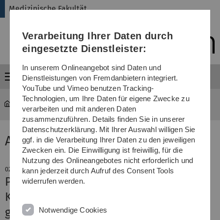
Direkt
Direkt
Direkt
Direkt
Direkt
Medizinische Fakultät
zur
zum
zum
zur
zur
Hauptnavigation
Inhalt
Funktionsmenü
Fußleiste
Suche
Verarbeitung Ihrer Daten durch
(Sprache,
Drucken,
eingesetzte Dienstleister:
Social
Media)
In unserem Onlineangebot sind Daten und
Menü
Dienstleistungen von Fremdanbietern integriert.
YouTube und Vimeo benutzen Tracking-
Technologien, um Ihre Daten für eigene Zwecke zu
Medizinische Fakultät
News-Detail
verarbeiten und mit anderen Daten
zusammenzuführen. Details finden Sie in unserer
Datenschutzerklärung. Mit Ihrer Auswahl willigen Sie
Aktuelle Meldung
ggf. in die Verarbeitung Ihrer Daten zu den jeweiligen
Zwecken ein. Die Einwilligung ist freiwillig, für die
Nutzung des Onlineangebotes nicht erforderlich und
02. September 2020
kann jederzeit durch Aufruf des Consent Tools
Projektförderung für Alternsforscher
widerrufen werden.
Künstliche Intelligenz im Kampf
gegen Leukämie
Notwendige Cookies