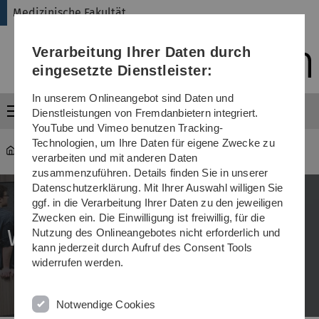
Direkt
Direkt
Direkt
Direkt
Direkt
Medizinische Fakultät
zur
zum
zum
zur
zur
Hauptnavigation
Inhalt
Funktionsmenü
Fußleiste
Suche
Verarbeitung Ihrer Daten durch
(Sprache,
Drucken,
eingesetzte Dienstleister:
Social
Media)
In unserem Onlineangebot sind Daten und
Menü
Dienstleistungen von Fremdanbietern integriert.
YouTube und Vimeo benutzen Tracking-
Technologien, um Ihre Daten für eigene Zwecke zu
Medizinische Fakultät
...
Informationen für Studierende
verarbeiten und mit anderen Daten
zusammenzuführen. Details finden Sie in unserer
Datenschutzerklärung. Mit Ihrer Auswahl willigen Sie
ggf. in die Verarbeitung Ihrer Daten zu den jeweiligen
Zwecken ein. Die Einwilligung ist freiwillig, für die
Wir in der Medizin
Nutzung des Onlineangebotes nicht erforderlich und
kann jederzeit durch Aufruf des Consent Tools
widerrufen werden.
Notwendige Cookies