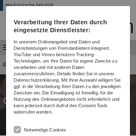
Direkt
Direkt
Direkt
Direkt
Direkt
Medizinische Fakultät
zur
zum
zum
zur
zur
Hauptnavigation
Inhalt
Funktionsmenü
Fußleiste
Suche
Verarbeitung Ihrer Daten durch
(Sprache,
Drucken,
eingesetzte Dienstleister:
Social
Media)
In unserem Onlineangebot sind Daten und
Menü
Dienstleistungen von Fremdanbietern integriert.
YouTube und Vimeo benutzen Tracking-
Technologien, um Ihre Daten für eigene Zwecke zu
Medizinische Fakultät
...
Chancengleichheit
verarbeiten und mit anderen Daten
zusammenzuführen. Details finden Sie in unserer
Datenschutzerklärung. Mit Ihrer Auswahl willigen Sie
ggf. in die Verarbeitung Ihrer Daten zu den jeweiligen
Zwecken ein. Die Einwilligung ist freiwillig, für die
Chancen­gleichheit
Nutzung des Onlineangebotes nicht erforderlich und
kann jederzeit durch Aufruf des Consent Tools
widerrufen werden.
Notwendige Cookies