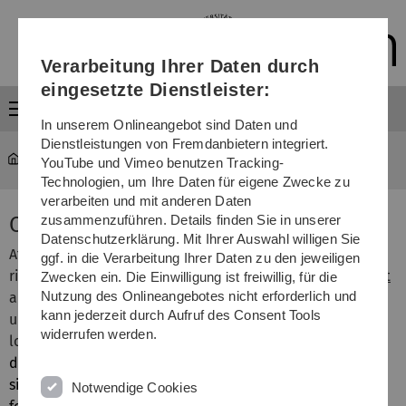
Direkt
Direkt
Direkt
Direkt
Direkt
zur
zum
zum
zur
zur
Hauptnavigation
Inhalt
Funktionsmenü
Fußleiste
Suche
Verarbeitung Ihrer Daten durch
(Sprache,
Drucken,
eingesetzte Dienstleister:
Social
Menü
Media)
In unserem Onlineangebot sind Daten und
Dienstleistungen von Fremdanbietern integriert.
MOGADOC
...
Compound User-Defined Format
YouTube und Vimeo benutzen Tracking-
Technologien, um Ihre Daten für eigene Zwecke zu
verarbeiten und mit anderen Daten
Compound User-Defined Format
zusammenzuführen. Details finden Sie in unserer
Datenschutzerklärung. Mit Ihrer Auswahl willigen Sie
After clicking the user-defined format
icon (4th from the
ggf. in die Verarbeitung Ihrer Daten zu den jeweiligen
right) in the window with the display of a
single document
Zwecken ein. Die Einwilligung ist freiwillig, für die
Nutzung des Onlineangebotes nicht erforderlich und
an extra window will be opened. The display fields in the
kann jederzeit durch Aufruf des Consent Tools
upper box can be transferred in appropriate order to the
widerrufen werden.
lower box by clicking the
icon with the triangle pointing
downwards [1]. After clicking the
OK
button the display of
single documents is rearranged according to the new
Notwendige Cookies