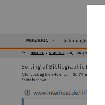
MOGADOC
Schulungen
MOGADOC
Guided Tour
Sorting of Bibliographic 
Sorting of Bibliographic Hitlist
After clicking the a-to-z
icon ("Sort") in the wind
fields is shown.