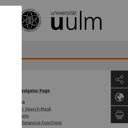
OGADOC Navigator Page
earch masks
ibliographic Search Mask
ndex Functions
nteractive Thesaurus Functions