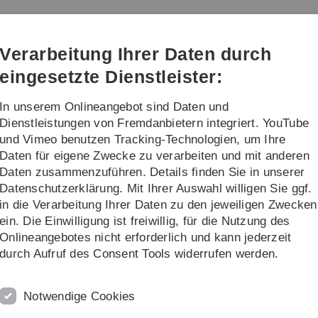
Direkt
Direkt
Direkt
Direkt
Direkt
zur
zum
zum
zur
zur
Hauptnavigation
Inhalt
Funktionsmenü
Fußleiste
Suche
Verarbeitung Ihrer Daten durch
(Sprache,
Drucken,
eingesetzte Dienstleister:
Social
Media)
In unserem Onlineangebot sind Daten und
Mitarbeiter
...
Dienstleistungen von Fremdanbietern integriert. YouTube
und Vimeo benutzen Tracking-Technologien, um Ihre
Daten für eigene Zwecke zu verarbeiten und mit anderen
Hitlists
Daten zusammenzuführen. Details finden Sie in unserer
Datenschutzerklärung. Mit Ihrer Auswahl willigen Sie ggf.
in die Verarbeitung Ihrer Daten zu den jeweiligen Zwecken
ein. Die Einwilligung ist freiwillig, für die Nutzung des
ow of the
hitlist
an extra window with available sort
M
Onlineangebotes nicht erforderlich und kann jederzeit
durch Aufruf des Consent Tools widerrufen werden.
S
B
I
Notwendige Cookies
I