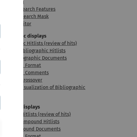
uzzy Search
atistical Search Features
ompound Search Mask
ructure Editor
ibliographic displays
bliographic Hitlists (review of hits)
rting of Bibliographic Hitlists
ingle Bibliographic Documents
ser Defined Format
ser Defined Comments
ompound Crossover
atistical Visualization of Bibliographic
nformation
ompound displays
mpound Hitlists (review of hits)
orting of Compound Hitlists
ingle Compound Documents
ser Defined Format