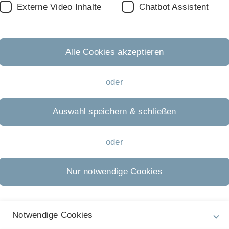
F
Externe Video Inhalte
Chatbot Assistent
St
C
St
Alle Cookies akzeptieren
B
Bi
oder
So
S
U
Auswahl speichern & schließen
U
C
oder
St
I
Nur notwendige Cookies
C
Co
S
Notwendige Cookies
S
U