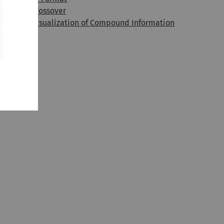
iterature Crossover
tatistical Visualization of Compound Information
D Models