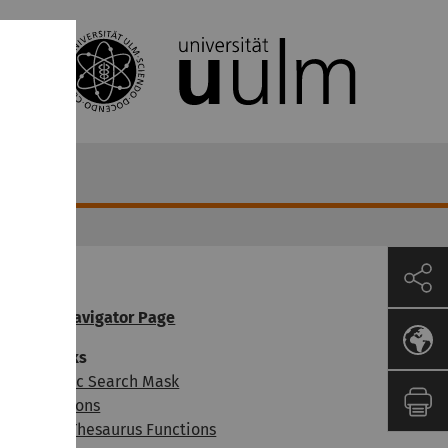
OGADOC Navigator Page
earch masks
ibliographic Search Mask
ndex Functions
nteractive Thesaurus Functions