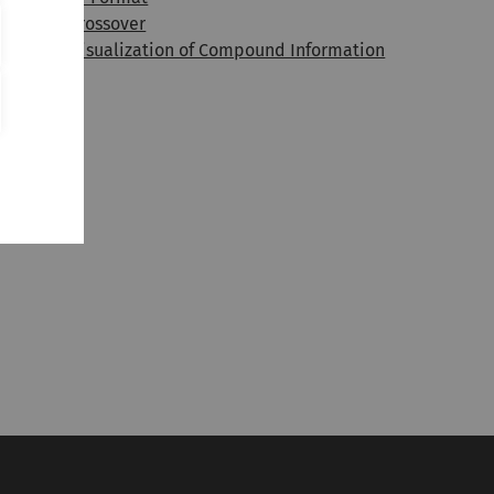
iterature Crossover
tatistical Visualization of Compound Information
D Models