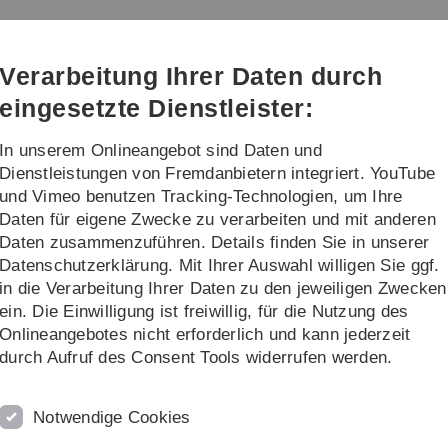
Direkt
Direkt
Direkt
Direkt
Direkt
zur
zum
zum
zur
zur
Hauptnavigation
Inhalt
Funktionsmenü
Fußleiste
Suche
Verarbeitung Ihrer Daten durch
(Sprache,
Drucken,
eingesetzte Dienstleister:
Social
Media)
In unserem Onlineangebot sind Daten und
Mitarbeiter
...
Dienstleistungen von Fremdanbietern integriert. YouTube
und Vimeo benutzen Tracking-Technologien, um Ihre
Daten für eigene Zwecke zu verarbeiten und mit anderen
Daten zusammenzuführen. Details finden Sie in unserer
Datenschutzerklärung. Mit Ihrer Auswahl willigen Sie ggf.
in die Verarbeitung Ihrer Daten zu den jeweiligen Zwecken
ein. Die Einwilligung ist freiwillig, für die Nutzung des
play of a
single document
an extra window will be
M
Onlineangebotes nicht erforderlich und kann jederzeit
be transferred in appropriate order to the lower box by
durch Aufruf des Consent Tools widerrufen werden.
S
K
icon the display of single documents is rearranged
B
I
Notwendige Cookies
I