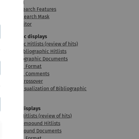
uzzy Search
atistical Search Features
ompound Search Mask
ructure Editor
ibliographic displays
bliographic Hitlists (review of hits)
rting of Bibliographic Hitlists
ingle Bibliographic Documents
ser Defined Format
ser Defined Comments
ompound Crossover
atistical Visualization of Bibliographic
nformation
ompound displays
mpound Hitlists (review of hits)
orting of Compound Hitlists
ingle Compound Documents
ser Defined Format