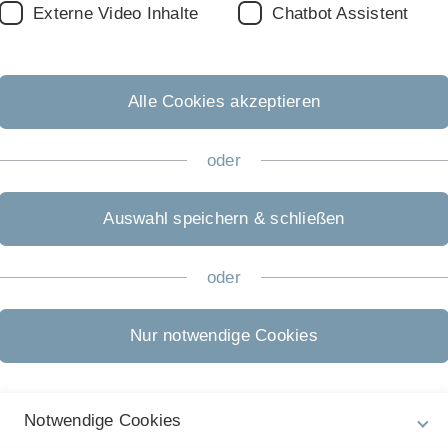
F
Externe Video Inhalte
Chatbot Assistent
St
C
St
Alle Cookies akzeptieren
B
Bi
oder
So
S
U
Auswahl speichern & schließen
U
C
oder
St
I
Nur notwendige Cookies
C
Co
S
Notwendige Cookies
S
U