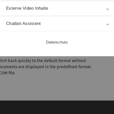
L
Externe Video Inhalte
S
3
Chatbot Assistent
Datenschutz
witch back quickly to the default format without
documents are displayed in the predefined format.
COM file.