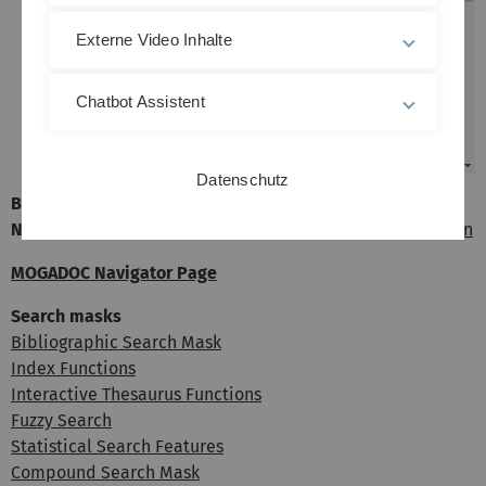
Externe Video Inhalte
Chatbot Assistent
Datenschutz
Back:
Bibliographic Hitlists
(Review of Hits)
Next:
Statistical Visualization of Bibliographic Information
MOGADOC Navigator Page
Search masks
Bibliographic Search Mask
Index Functions
Interactive Thesaurus Functions
Fuzzy Search
Statistical Search Features
Compound Search Mask