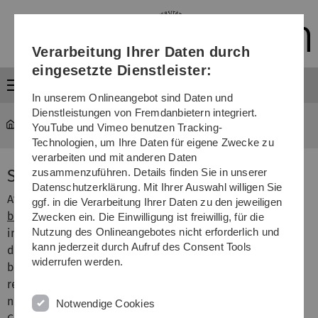
Direkt
Direkt
Direkt
Direkt
Direkt
zur
zum
zum
zur
zur
Hauptnavigation
Inhalt
Funktionsmenü
Fußleiste
Suche
Verarbeitung Ihrer Daten durch
(Sprache,
Drucken,
eingesetzte Dienstleister:
Social
Menü
Media)
In unserem Onlineangebot sind Daten und
Dienstleistungen von Fremdanbietern integriert.
MOGADOC
...
Single Bibliographic Documents
YouTube und Vimeo benutzen Tracking-
Technologien, um Ihre Daten für eigene Zwecke zu
verarbeiten und mit anderen Daten
Single Bibliographic Documents
zusammenzuführen. Details finden Sie in unserer
Datenschutzerklärung. Mit Ihrer Auswahl willigen Sie
After clicking a hyperlink hidden behind the title in the
ggf. in die Verarbeitung Ihrer Daten zu den jeweiligen
bibliographic hitlist
the selected document is displayed
Zwecken ein. Die Einwilligung ist freiwillig, für die
Nutzung des Onlineangebotes nicht erforderlich und
in more details.
By default all available information is
kann jederzeit durch Aufruf des Consent Tools
displayed for each reference. Beside the typical
widerrufen werden.
bibliographic information a list of keywords (selected by
reviewers) together with the corresponding compound
numbers and sum formulas in Hill system is given.
Notwendige Cookies