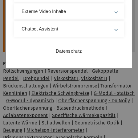
Überblick
Messung der Eigenfrequenzen der
Externe Video Inhalte
Normalschwingungen zweier gekoppelter
Pendel. Ermittlung des Kopplungsgrads und
Chatbot Assistent
Untersuchung des Schwebungsfalls in
Abhängigkeit von den Anfangsbedingungen.
Datenschutz
Experimente
:
Statistik am PC
|
Fadenpendel und
Rollschwingungen
|
Reversionspendel
|
Gekoppelte
Pendel
|
Drehpendel
|
Viskosität I
,
Viskosität II
|
Brückenschaltungen
|
Wirbelstrombremse
|
Transformator
|
Kennlinien
|
Elektrische Schwingkreise
|
G-Modul - statisch
|
G-Modul - dynamisch
|
Oberflächenspannung - Du Noüy
|
Oberflächenspannung - Blasendruckmethode
|
Adiabatenexponent
|
Spezifische Wärmekapazität
|
Latente Wärme
|
Schallwellen
|
Geometrische Optik
|
Beugung
|
Michelson-Interferometer
|
Prismenspektrometer
|
Fresnelsche Formeln
|