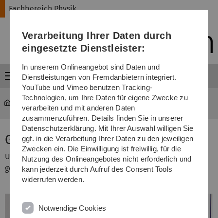
Direkt
Direkt
Direkt
Direkt
Direkt
Fachbereich Physik
zur
zum
zum
zur
zur
Hauptnavigation
Inhalt
Funktionsmenü
Fußleiste
Suche
Verarbeitung Ihrer Daten durch
(Sprache,
Drucken,
eingesetzte Dienstleister:
Social
Media)
In unserem Onlineangebot sind Daten und
Menü
Dienstleistungen von Fremdanbietern integriert.
YouTube und Vimeo benutzen Tracking-
Technologien, um Ihre Daten für eigene Zwecke zu
Fachbereich Physik
...
Grundpraktikum Physik
verarbeiten und mit anderen Daten
zusammenzuführen. Details finden Sie in unserer
Datenschutzerklärung. Mit Ihrer Auswahl willigen Sie
Gekoppelte Pendel
ggf. in die Verarbeitung Ihrer Daten zu den jeweiligen
Zwecken ein. Die Einwilligung ist freiwillig, für die
Untersuchung des Schwingverhaltens von zwei elastisch
Nutzung des Onlineangebotes nicht erforderlich und
gekoppelten Pendeln.
kann jederzeit durch Aufruf des Consent Tools
widerrufen werden.
Notwendige Cookies