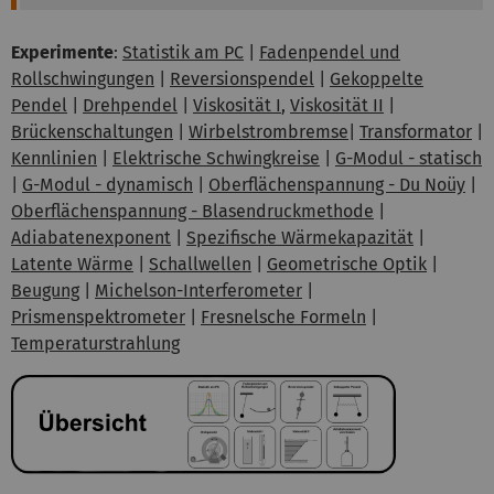
Experimente
:
Statistik am PC
|
Fadenpendel und
Rollschwingungen
|
Reversionspendel
|
Gekoppelte
Pendel
|
Drehpendel
|
Viskosität I
,
Viskosität II
|
Brückenschaltungen
|
Wirbelstrombremse
|
Transformator
|
Kennlinien
|
Elektrische Schwingkreise
|
G-Modul - statisch
|
G-Modul - dynamisch
|
Oberflächenspannung - Du Noüy
|
Oberflächenspannung - Blasendruckmethode
|
Adiabatenexponent
|
Spezifische Wärmekapazität
|
Latente Wärme
|
Schallwellen
|
Geometrische Optik
|
Beugung
|
Michelson-Interferometer
|
Prismenspektrometer
|
Fresnelsche Formeln
|
Temperaturstrahlung