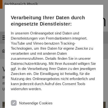
Direkt
Direkt
Direkt
Direkt
Direkt
Fachbereich Physik
zur
zum
zum
zur
zur
Hauptnavigation
Inhalt
Funktionsmenü
Fußleiste
Suche
Verarbeitung Ihrer Daten durch
(Sprache,
Drucken,
eingesetzte Dienstleister:
Social
Media)
In unserem Onlineangebot sind Daten und
Menü
Dienstleistungen von Fremdanbietern integriert.
YouTube und Vimeo benutzen Tracking-
Technologien, um Ihre Daten für eigene Zwecke zu
Fachbereich Physik
...
Grundpraktikum Physik
verarbeiten und mit anderen Daten
zusammenzuführen. Details finden Sie in unserer
Datenschutzerklärung. Mit Ihrer Auswahl willigen Sie
Viskosität I
ggf. in die Verarbeitung Ihrer Daten zu den jeweiligen
Zwecken ein. Die Einwilligung ist freiwillig, für die
Messung der Viskosität von verschiedenen Flüssigkeiten
Nutzung des Onlineangebotes nicht erforderlich und
mit der Kugelfallmethode (Stokessche Reibung) und dem
kann jederzeit durch Aufruf des Consent Tools
Ubbelohde-Viskosimeter (Hagen-Poiseuille).
widerrufen werden.
Notwendige Cookies