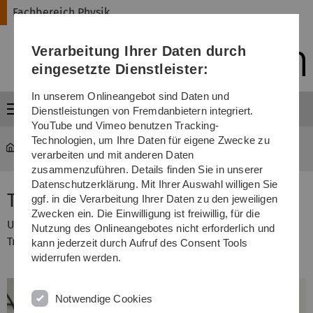
Direkt
Direkt
Direkt
Direkt
Direkt
Fachbereich Physik
zur
zum
zum
zur
zur
Hauptnavigation
Inhalt
Funktionsmenü
Fußleiste
Suche
Verarbeitung Ihrer Daten durch
(Sprache,
Drucken,
eingesetzte Dienstleister:
Social
Media)
In unserem Onlineangebot sind Daten und
Menü
Dienstleistungen von Fremdanbietern integriert.
YouTube und Vimeo benutzen Tracking-
Technologien, um Ihre Daten für eigene Zwecke zu
Fachbereich Physik
...
Grundpraktikum Physik
verarbeiten und mit anderen Daten
zusammenzuführen. Details finden Sie in unserer
Datenschutzerklärung. Mit Ihrer Auswahl willigen Sie
Transformator
ggf. in die Verarbeitung Ihrer Daten zu den jeweiligen
Zwecken ein. Die Einwilligung ist freiwillig, für die
Untersuchung der elektrischen Eigenschaften eines
Nutzung des Onlineangebotes nicht erforderlich und
Transformators.
kann jederzeit durch Aufruf des Consent Tools
widerrufen werden.
Notwendige Cookies