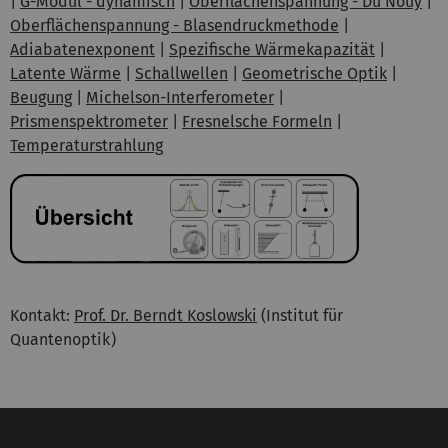
|
G-Modul - dynamisch
|
Oberflächenspannung - Du Noüy
|
Oberflächenspannung - Blasendruckmethode
|
Adiabatenexponent
|
Spezifische Wärmekapazität
|
Latente Wärme
|
Schallwellen
|
Geometrische Optik
|
Beugung
|
Michelson-Interferometer
|
Prismenspektrometer
|
Fresnelsche Formeln
|
Temperaturstrahlung
Kontakt:
Prof. Dr. Berndt Koslowski
(Institut für
Quantenoptik)