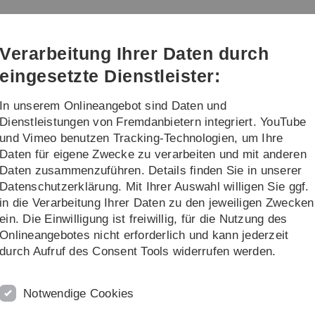
Direkt
Direkt
Direkt
Direkt
Direkt
zur
zum
zum
zur
zur
Hauptnavigation
Inhalt
Funktionsmenü
Fußleiste
Suche
Verarbeitung Ihrer Daten durch
(Sprache,
Drucken,
eingesetzte Dienstleister:
Social
Media)
In unserem Onlineangebot sind Daten und
interessierte
Forschung / Institute
Dienstleistungen von Fremdanbietern integriert. YouTube
und Vimeo benutzen Tracking-Technologien, um Ihre
Daten für eigene Zwecke zu verarbeiten und mit anderen
sikpraktika
Grundpraktikum Physik
Daten zusammenzuführen. Details finden Sie in unserer
Datenschutzerklärung. Mit Ihrer Auswahl willigen Sie ggf.
in die Verarbeitung Ihrer Daten zu den jeweiligen Zwecken
ein. Die Einwilligung ist freiwillig, für die Nutzung des
ng in Materie. Die bekanntesten sind die Phasenumwandlungen 
Onlineangebotes nicht erforderlich und kann jederzeit
 Bei diesen Umwandlungen wird bei idealer Versuchsführung En
durch Aufruf des Consent Tools widerrufen werden.
 latente Wärme bezeichnet. In diesem Experiment werden die
Notwendige Cookies