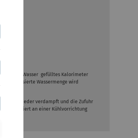
s
r geben
it kaltem Wasser gefülltes Kalorimeter
 Die kondensierte Wassermenge wird
em Tauchsieder verdampft und die Zufuhr
f kondensiert an einer Kühlvorrichtung