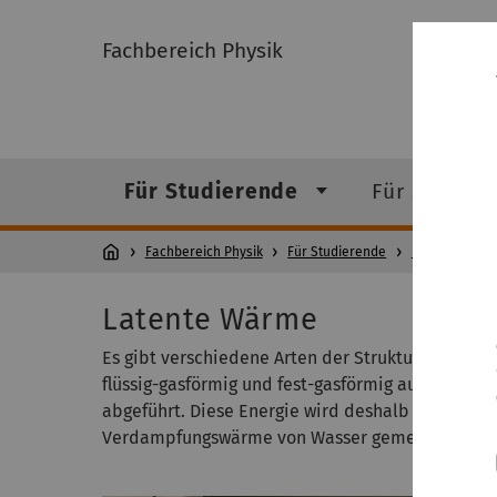
Fachbereich Physik
Für Studierende
Für Studien
Fachbereich Physik
Für Studierende
Lehre
Phy
Latente Wärme
Es gibt verschiedene Arten der Strukturumwandlu
flüssig-gasförmig und fest-gasförmig auftreten.
abgeführt. Diese Energie wird deshalb auch als
Verdampfungswärme von Wasser gemessen.