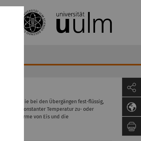
1. Art, die bei den Übergängen fest-flüssig,
ergie bei konstanter Temperatur zu- oder
 Schmelzwärme von Eis und die