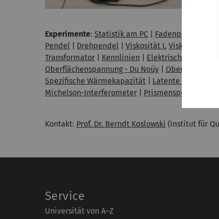
Experimente
:
Statistik am PC
|
Fadenpendel und 
Pendel
|
Drehpendel
|
Viskosität I
,
Viskosität II
|
Transformator
|
Kennlinien
|
Elektrische Schwing
Oberflächenspannung - Du Noüy
|
Oberflächensp
Spezifische Wärmekapazität
|
Latente Wärme
|
S
Michelson-Interferometer
|
Prismenspektromete
Kontakt:
Prof. Dr. Berndt Koslowski
(Institut für Q
Service
Universität von A–Z