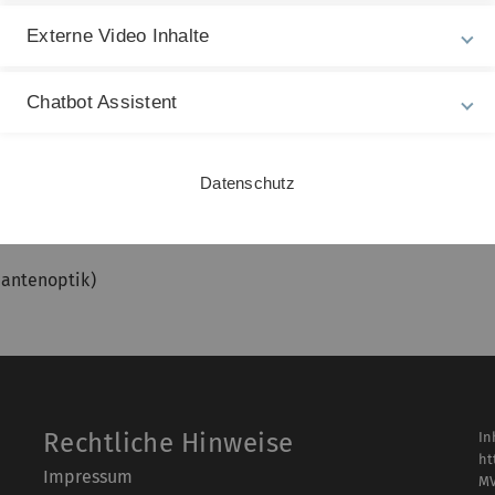
Externe Video Inhalte
Rollschwingungen
|
Reversionspendel
|
Gekoppelte
Chatbot Assistent
Brückenschaltungen
|
Wirbelstrombremse
|
kreise
|
G-Modul - statisch
|
G-Modul - dynamisch
|
annung - Blasendruckmethode
|
Adiabatenexponent
|
challwellen
|
Geometrische Optik
|
Beugung
|
Datenschutz
r
|
Fresnelsche Formeln
|
Temperaturstrahlung
uantenoptik)
Rechtliche Hinweise
In
ht
Impressum
M