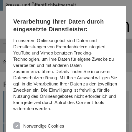
Direkt
Direkt
Direkt
Direkt
Direkt
Presse- und Öffentlichkeitsarbeit
zur
zum
zum
zur
zur
Hauptnavigation
Inhalt
Funktionsmenü
Fußleiste
Suche
Verarbeitung Ihrer Daten durch
(Sprache,
Drucken,
eingesetzte Dienstleister:
Social
Media)
In unserem Onlineangebot sind Daten und
Menü
Dienstleistungen von Fremdanbietern integriert.
YouTube und Vimeo benutzen Tracking-
Technologien, um Ihre Daten für eigene Zwecke zu
Universität
...
Pressemitteilungen 2015
verarbeiten und mit anderen Daten
zusammenzuführen. Details finden Sie in unserer
Datenschutzerklärung. Mit Ihrer Auswahl willigen Sie
Pressemitteilungen 2015
ggf. in die Verarbeitung Ihrer Daten zu den jeweiligen
Zwecken ein. Die Einwilligung ist freiwillig, für die
Nutzung des Onlineangebotes nicht erforderlich und
Prof. Jürgen M. Steinacker erhält Hufeland-
kann jederzeit durch Aufruf des Consent Tools
Preis 2014
widerrufen werden.
veröffentlicht am: 22. Oktober 2015
Notwendige Cookies