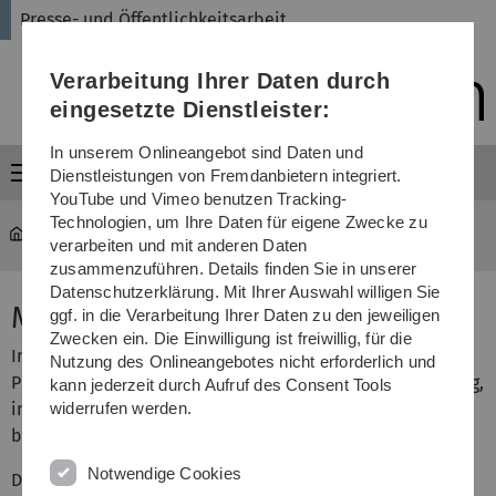
Direkt
Direkt
Direkt
Direkt
Direkt
Presse- und Öffentlichkeitsarbeit
zur
zum
zum
zur
zur
Hauptnavigation
Inhalt
Funktionsmenü
Fußleiste
Suche
Verarbeitung Ihrer Daten durch
(Sprache,
Drucken,
eingesetzte Dienstleister:
Social
Media)
In unserem Onlineangebot sind Daten und
Menü
Dienstleistungen von Fremdanbietern integriert.
YouTube und Vimeo benutzen Tracking-
Technologien, um Ihre Daten für eigene Zwecke zu
Universität
...
Medienresonanz 2022
verarbeiten und mit anderen Daten
zusammenzuführen. Details finden Sie in unserer
Datenschutzerklärung. Mit Ihrer Auswahl willigen Sie
Medienresonanz
ggf. in die Verarbeitung Ihrer Daten zu den jeweiligen
Zwecken ein. Die Einwilligung ist freiwillig, für die
In der nachfolgenden Übersicht finden Sie unsere
Nutzung des Onlineangebotes nicht erforderlich und
Pressemitteilungen aus dem Jahr 2022 mit einer Auflistung,
kann jederzeit durch Aufruf des Consent Tools
in welchen Medien ein Beitrag abgedruckt
widerrufen werden.
beziehungsweise gesendet wurde.
Notwendige Cookies
Da Onlineangebote von verschiedenen Medien nicht