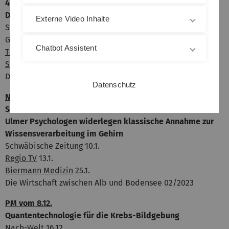
4,9 Mio. Euro für Ulmer Transferzentrum zur
Digitalisierung
Externe Video Inhalte
Südwest Presse 16.12.
Geislinger Zeitung 17.12.
Chatbot Assistent
Thomas Dörflinger
15.12.
Schwäbische Zeitung
29.12.
Die Wirtschaft zwischen Alb und Bodensee 02/2023
Datenschutz
Nr. 102/2022 vom 14.12.
Sinn durch Sinnlichkeit
Ulmer Psychologen widerlegen klassische Annahme zur
Wissensverarbeitung im Gehirn
Schwäbische Zeitung 10.1.
Regio TV
13.1.
Biermann Medizin
25.1.
Die Wirtschaft zwischen Alb und Bodensee 02/2023
PM vom 8.12.
Quantentechnologie für die Krebs-Bildgebung
Nach-Welt
16.12.