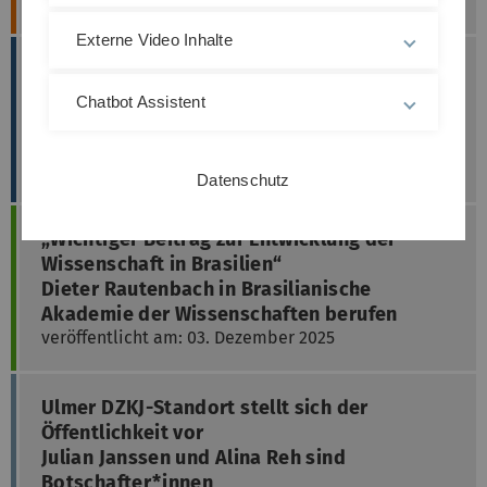
veröffentlicht am: 09. Dezember 2025
Externe Video Inhalte
Eine Zeitreise durch die Geschichte der
Medizin
Chatbot Assistent
Eröffnung der DZKJ-Ausstellung im
Schauraum m25 der Stadt Ulm
veröffentlicht am: 04. Dezember 2025
Datenschutz
„Wichtiger Beitrag zur Entwicklung der
Wissenschaft in Brasilien“
Dieter Rautenbach in Brasilianische
Akademie der Wissenschaften berufen
veröffentlicht am: 03. Dezember 2025
Ulmer DZKJ-Standort stellt sich der
Öffentlichkeit vor
Julian Janssen und Alina Reh sind
Botschafter*innen