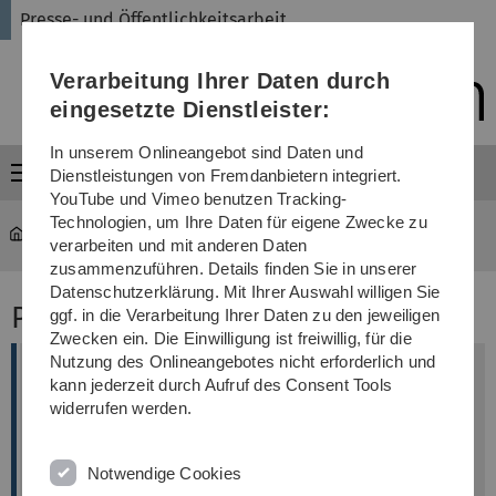
Direkt
Direkt
Direkt
Direkt
Direkt
Presse- und Öffentlichkeitsarbeit
zur
zum
zum
zur
zur
Hauptnavigation
Inhalt
Funktionsmenü
Fußleiste
Suche
Verarbeitung Ihrer Daten durch
(Sprache,
Drucken,
eingesetzte Dienstleister:
Social
Media)
In unserem Onlineangebot sind Daten und
Menü
Dienstleistungen von Fremdanbietern integriert.
YouTube und Vimeo benutzen Tracking-
Technologien, um Ihre Daten für eigene Zwecke zu
Universität
...
Pressemitteilungen 2025
verarbeiten und mit anderen Daten
zusammenzuführen. Details finden Sie in unserer
Datenschutzerklärung. Mit Ihrer Auswahl willigen Sie
Pressemitteilungen 2025
ggf. in die Verarbeitung Ihrer Daten zu den jeweiligen
Zwecken ein. Die Einwilligung ist freiwillig, für die
Nutzung des Onlineangebotes nicht erforderlich und
Mit künstlichen Organen Krebstherapie
kann jederzeit durch Aufruf des Consent Tools
verbessern
widerrufen werden.
DFG fördert Graduiertenkolleg „Org-BOOST“
mit rund neun Millionen Euro
Notwendige Cookies
veröffentlicht am: 17. Dezember 2025