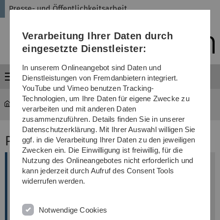
Direkt
Direkt
Direkt
Direkt
Direkt
Presse- und Öffentlichkeitsarbeit
zur
zum
zum
zur
zur
Hauptnavigation
Inhalt
Funktionsmenü
Fußleiste
Suche
Verarbeitung Ihrer Daten durch
(Sprache,
Drucken,
eingesetzte Dienstleister:
Social
Media)
In unserem Onlineangebot sind Daten und
Menü
Dienstleistungen von Fremdanbietern integriert.
YouTube und Vimeo benutzen Tracking-
Technologien, um Ihre Daten für eigene Zwecke zu
Universität
...
Pressemitteilungen 2023
verarbeiten und mit anderen Daten
zusammenzuführen. Details finden Sie in unserer
Datenschutzerklärung. Mit Ihrer Auswahl willigen Sie
Pressemitteilungen 2023
ggf. in die Verarbeitung Ihrer Daten zu den jeweiligen
Zwecken ein. Die Einwilligung ist freiwillig, für die
Nutzung des Onlineangebotes nicht erforderlich und
Chronischer Stress ist schlecht für
kann jederzeit durch Aufruf des Consent Tools
gebrochene Knochen
widerrufen werden.
Wie psychische Belastungen die
Knochenbildung und Frakturheilung
Notwendige Cookies
hemmen