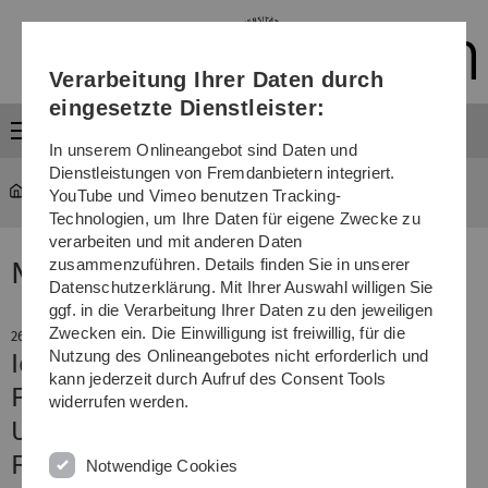
Direkt
Direkt
Direkt
Direkt
Direkt
zur
zum
zum
zur
zur
Hauptnavigation
Inhalt
Funktionsmenü
Fußleiste
Suche
Verarbeitung Ihrer Daten durch
(Sprache,
Drucken,
eingesetzte Dienstleister:
Social
Menü
Media)
In unserem Onlineangebot sind Daten und
Dienstleistungen von Fremdanbietern integriert.
YouTube und Vimeo benutzen Tracking-
Technologien, um Ihre Daten für eigene Zwecke zu
verarbeiten und mit anderen Daten
zusammenzuführen. Details finden Sie in unserer
News
Datenschutzerklärung. Mit Ihrer Auswahl willigen Sie
ggf. in die Verarbeitung Ihrer Daten zu den jeweiligen
Zwecken ein. Die Einwilligung ist freiwillig, für die
26. Mai 2023
Nutzung des Onlineangebotes nicht erforderlich und
Ideenwerkstatt für neue
kann jederzeit durch Aufruf des Consent Tools
Forschungsfelder
widerrufen werden.
Uni Ulm ermöglicht
Forschungsinkubatoren
Notwendige Cookies