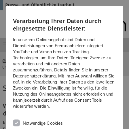
Direkt
Direkt
Direkt
Direkt
Direkt
Presse- und Öffentlichkeitsarbeit
zur
zum
zum
zur
zur
Hauptnavigation
Inhalt
Funktionsmenü
Fußleiste
Suche
Verarbeitung Ihrer Daten durch
(Sprache,
Drucken,
eingesetzte Dienstleister:
Social
Media)
In unserem Onlineangebot sind Daten und
Menü
Dienstleistungen von Fremdanbietern integriert.
YouTube und Vimeo benutzen Tracking-
Technologien, um Ihre Daten für eigene Zwecke zu
verarbeiten und mit anderen Daten
Universität
...
uni ulm intern - Nr. 347 / Februar/März 2019
zusammenzuführen. Details finden Sie in unserer
Datenschutzerklärung. Mit Ihrer Auswahl willigen Sie
ggf. in die Verarbeitung Ihrer Daten zu den jeweiligen
Schwerpunkt Batterieforschung
Zwecken ein. Die Einwilligung ist freiwillig, für die
Nutzung des Onlineangebotes nicht erforderlich und
kann jederzeit durch Aufruf des Consent Tools
Was uns in Zukunft antreibt: Energie für
widerrufen werden.
die Mobilität von morgen
Energiespeicher jenseits von Lithium sind das
Notwendige Cookies