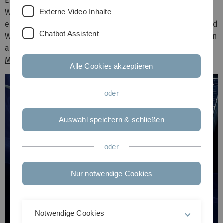
Entwicklungsziel der Ulmer Forscher. In der
Externe Video Inhalte
Wissenschaftsstadt Ulm ist eine einmalige Infrastruktur
entstanden: Zusammen forschen Wissenschaftlerinnen und
Chatbot Assistent
Wissenschaftler verschiedener Institute und Einrichtungen
an der Batterie der Zukunft.
Mehr lesen...
Alle Cookies akzeptieren
oder
Auswahl speichern & schließen
oder
Nur notwendige Cookies
Notwendige Cookies