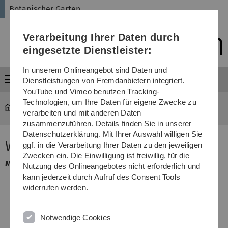
Direkt
Direkt
Direkt
Direkt
Direkt
Botanischer Garten
zur
zum
zum
zur
zur
Hauptnavigation
Inhalt
Funktionsmenü
Fußleiste
Suche
Verarbeitung Ihrer Daten durch
(Sprache,
Drucken,
eingesetzte Dienstleister:
Social
Media)
In unserem Onlineangebot sind Daten und
Menü
Dienstleistungen von Fremdanbietern integriert.
YouTube und Vimeo benutzen Tracking-
Technologien, um Ihre Daten für eigene Zwecke zu
garten
...
Malva neglecta
verarbeiten und mit anderen Daten
zusammenzuführen. Details finden Sie in unserer
Datenschutzerklärung. Mit Ihrer Auswahl willigen Sie
Wegmalve
ggf. in die Verarbeitung Ihrer Daten zu den jeweiligen
Zwecken ein. Die Einwilligung ist freiwillig, für die
Malva neglecta
(
Malvaceae
)
Nutzung des Onlineangebotes nicht erforderlich und
kann jederzeit durch Aufruf des Consent Tools
widerrufen werden.
Notwendige Cookies