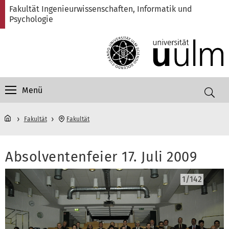
Direkt
Direkt
Direkt
Direkt
Direkt
Fakultät Ingenieurwissenschaften, Informatik und
zur
zum
zum
zur
zur
Psychologie
Hauptnavigation
Inhalt
Funktionsmenü
Fußleiste
Suche
(Sprache,
Drucken,
Social
Media)
Menü
Fakultät
Fakultät
Absolventenfeier 17. Juli 2009