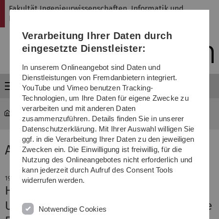
Direkt
Direkt
Direkt
Direkt
Direkt
Fakultät Ingenieurwissenschaften, Informatik und
zur
zum
zum
zur
zur
Psychologie
Hauptnavigation
Inhalt
Funktionsmenü
Fußleiste
Suche
Verarbeitung Ihrer Daten durch
(Sprache,
Drucken,
eingesetzte Dienstleister:
Social
Media)
In unserem Onlineangebot sind Daten und
Dienstleistungen von Fremdanbietern integriert.
Menü
YouTube und Vimeo benutzen Tracking-
Technologien, um Ihre Daten für eigene Zwecke zu
verarbeiten und mit anderen Daten
Fakultät
News-Detail
zusammenzuführen. Details finden Sie in unserer
Datenschutzerklärung. Mit Ihrer Auswahl willigen Sie
ggf. in die Verarbeitung Ihrer Daten zu den jeweiligen
Aktuelle Meldung
Zwecken ein. Die Einwilligung ist freiwillig, für die
Nutzung des Onlineangebotes nicht erforderlich und
kann jederzeit durch Aufruf des Consent Tools
19. Juni 2026
widerrufen werden.
Heute Shuttle, morgen Lieferwagen
U-Shift: Ein Fahrzeugkonzept für viele
Notwendige Cookies