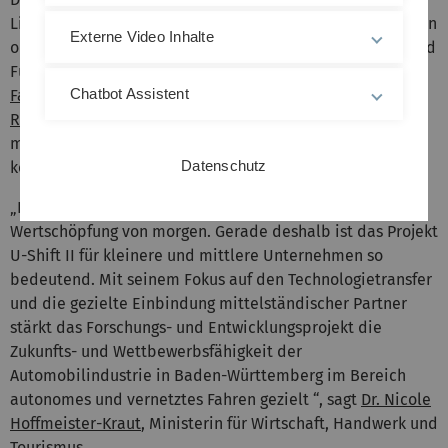
Lieferdienste bis hin zu mobilen medizinischen Angeboten
Externe Video Inhalte
oder temporären Unterkünften. Das Konzept, Fahrzeug und
Funktion konsequent zu trennen, wurde am
Institut für
Chatbot Assistent
Fahrzeugkonzepte des Deutschen Zentrums für Luft- und
Raumfahrt (DLR) entwickelt
und wird am DLR über
mehrere Projekte hinweg seit mehreren Jahren
Datenschutz
kontinuierlich weiter vorangetrieben.
„Innovation ist der Schlüssel für die automobile
Wertschöpfung von morgen. Gerade deshalb ist das Projekt
U-Shift II für kleinere und mittlere Unternehmen so
bedeutend. Mit seinem Fokus auf den Technologietransfer
und die gezielte Einbindung mittelständischer Partner
stärkt das Forschungs- und Entwicklungsprojekt die
Zukunfts- und Wettbewerbsfähigkeit der
Automobilindustrie in Baden-Württemberg im Bereich
autonomes und vernetztes Fahren gezielt “, sagt
Dr. Nicole
Hoffmeister-Kraut
, Ministerin für Wirtschaft, Handwerk und
Tourismus.