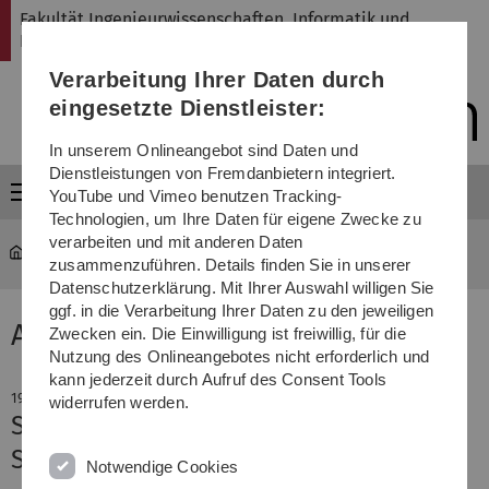
Direkt
Direkt
Direkt
Direkt
Direkt
Fakultät Ingenieurwissenschaften, Informatik und
zur
zum
zum
zur
zur
Psychologie
Hauptnavigation
Inhalt
Funktionsmenü
Fußleiste
Suche
Verarbeitung Ihrer Daten durch
(Sprache,
Drucken,
eingesetzte Dienstleister:
Social
Media)
In unserem Onlineangebot sind Daten und
Dienstleistungen von Fremdanbietern integriert.
Menü
YouTube und Vimeo benutzen Tracking-
Technologien, um Ihre Daten für eigene Zwecke zu
verarbeiten und mit anderen Daten
Fakultät
News-Detail
zusammenzuführen. Details finden Sie in unserer
Datenschutzerklärung. Mit Ihrer Auswahl willigen Sie
ggf. in die Verarbeitung Ihrer Daten zu den jeweiligen
Aktuelle Meldung
Zwecken ein. Die Einwilligung ist freiwillig, für die
Nutzung des Onlineangebotes nicht erforderlich und
kann jederzeit durch Aufruf des Consent Tools
19. Mai 2020
widerrufen werden.
Selbstständiges Lernen während der
Schulschließung: Neuer Online-Kurs
Notwendige Cookies