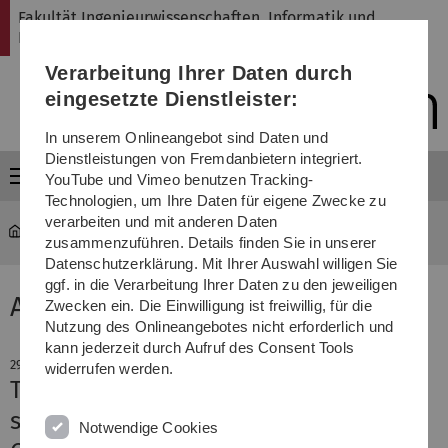
Direkt
Direkt
Direkt
Direkt
Direkt
Fakultät Ingenieurwissenschaften, Informatik und
zur
zum
zum
zur
zur
Psychologie
Hauptnavigation
Inhalt
Funktionsmenü
Fußleiste
Suche
Verarbeitung Ihrer Daten durch
(Sprache,
Drucken,
eingesetzte Dienstleister:
Social
Media)
In unserem Onlineangebot sind Daten und
Dienstleistungen von Fremdanbietern integriert.
Menü
YouTube und Vimeo benutzen Tracking-
Technologien, um Ihre Daten für eigene Zwecke zu
verarbeiten und mit anderen Daten
Fakultät
News-Detail
zusammenzuführen. Details finden Sie in unserer
Datenschutzerklärung. Mit Ihrer Auswahl willigen Sie
ggf. in die Verarbeitung Ihrer Daten zu den jeweiligen
Aktuelle Meldung
Zwecken ein. Die Einwilligung ist freiwillig, für die
Nutzung des Onlineangebotes nicht erforderlich und
kann jederzeit durch Aufruf des Consent Tools
29. April 2020
widerrufen werden.
Teilnehmende gesucht -
sozialpsychologische Studie zur
Notwendige Cookies