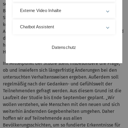
seelischen Problemen. Mit regelmäßigen Online-
Befragungen wollen Forschende der Universität Ulm
Externe Video Inhalte
Studienteilnehmerinnen und -teilnehmer in den
kommenden Monaten begleiten. Ein besonderes
Chatbot Assistent
Augenmerk liegt dabei auf Verhaltensweisen, die während
der Coronakrise ungewohnte Aufmerksamkeit erhalten
haben, darunter die Abstandsregeln oder das Nieß- und
Datenschutz
Hustverhalten.
Im Mittelpunkt der Studie steht insbesondere die Frage,
ob und inwiefern sich längerfristig Änderungen bei den
untersuchten Verhaltensweisen ergeben. Außerdem soll
regelmäßig nach der Gedanken- und Gefühlswelt der
Teilnehmenden gefragt werden. Aus diesem Grund ist die
Laufzeit der Studie bis Ende September geplant. „Wir
wollen verstehen, wie Menschen mit den neuen und sich
weiterhin ändernden Gegebenheiten umgehen. Daher
hoffen wir auf Teilnehmende aus allen
Bevölkerungsschichten, um so fundierte Erkenntnisse für