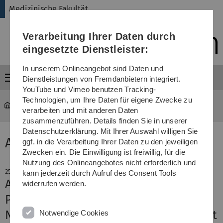
Direkt
Direkt
Direkt
Direkt
Direkt
Medizinische Fakultät
zur
zum
zum
zur
zur
Hauptnavigation
Inhalt
Funktionsmenü
Fußleiste
Suche
Verarbeitung Ihrer Daten durch
(Sprache,
Drucken,
eingesetzte Dienstleister:
Social
Media)
In unserem Onlineangebot sind Daten und
Menü
Dienstleistungen von Fremdanbietern integriert.
YouTube und Vimeo benutzen Tracking-
Technologien, um Ihre Daten für eigene Zwecke zu
Medizinische Fakultät
News-Detail
verarbeiten und mit anderen Daten
zusammenzuführen. Details finden Sie in unserer
Datenschutzerklärung. Mit Ihrer Auswahl willigen Sie
Aktuelle Meldung
ggf. in die Verarbeitung Ihrer Daten zu den jeweiligen
Zwecken ein. Die Einwilligung ist freiwillig, für die
Nutzung des Onlineangebotes nicht erforderlich und
25. März 2019
kann jederzeit durch Aufruf des Consent Tools
Amtsantritt bei Jahrestagung
widerrufen werden.
Prof. Ludolph ist Präsident der
Neurowissenschaftlichen Gesellschaft
Notwendige Cookies